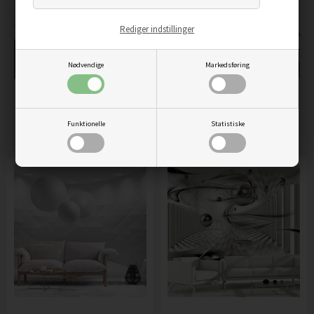
Rediger indstillinger
Nødvendige
Markedsføring
FOTOTAPET - GEOMETRIC
FOTOTAPET - GEOMETRIC
DEPTH
PUZZLE
Funktionelle
Statistiske
219,00
DKK
219,00
DKK
Pris
Pris