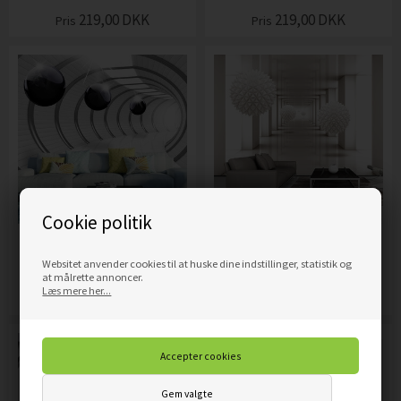
219,00
DKK
219,00
DKK
Pris
Pris
Cookie politik
FOTOTAPET - FUTURISTIC
FOTOTAPET - GATEWAY TO
Websitet anvender cookies til at huske dine indstillinger, statistik og
TUNNEL II
THE FUTURE
at målrette annoncer.
Læs mere her...
1.389,00
DKK
219,00
DKK
Pris
Pris