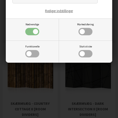
Rediger indstillinger
SKÆRMVÆG - CORAL
SKÆRMVÆG - CORNUCOPIA
ARABESQUE II [ROOM
II [ROOM DIVIDERS]
Nødvendige
Markedsføring
DIVIDERS]
1.959,00
DKK
Pris
1.959,00
DKK
Pris
Funktionelle
Statistiske
SKÆRMVÆG - COUNTRY
SKÆRMVÆG - DARK
COTTAGE II [ROOM
INTERSECTION II [ROOM
DIVIDERS]
DIVIDERS]