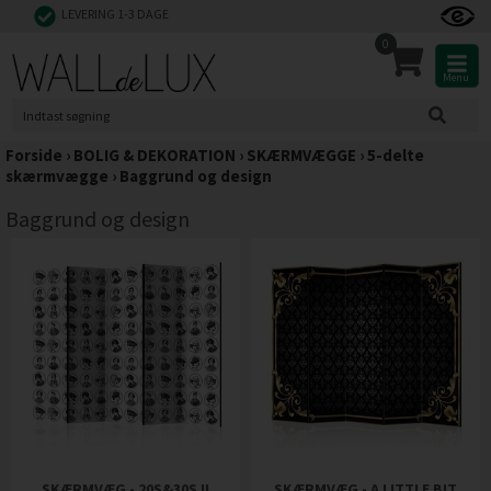
LEVERING 1-3 DAGE
0
Menu
Forside
›
BOLIG & DEKORATION
›
SKÆRMVÆGGE
›
5-delte
skærmvægge
›
Baggrund og design
Baggrund og design
SKÆRMVÆG - 20S&30S II
SKÆRMVÆG - A LITTLE BIT