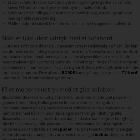
Et sort sofabord skaber kontrast i lyse rum og fungerer godt med de fleste
farver. Et hvidt sofabord giver et rent og minimalistisk look.
Sofaborde med indbyggede skuffer er et praktisk valg, der kan gemme rod
væk og holde stuen ryddelig.
Et lille sofabord er ideelt til mindre rum eller som et supplerende sidebord.
Skab et luksuriøst udtryk med et sofabord
Luksuriøse sofaborde skiller sig ud gennem deres materialevalg og finish, der kan
transformere en almindelig stue til et raffineret rum. Materialer som marmor-look
bordplader og kombinationer af glas med metal giver ikke kun et visuelt løft,
men signalerer også kvalitet og omtanke i indretningen. Nogle af bordene har en
bordplade med marmor-look i hvid, som giver et eksklusivt udtryk uden den høje
pris for ægte marmor. Flere af vores
BORDE
kan også suppleres med et
TV-bord
i samme stil for et sammenhængende look.
Få et moderne udtryk med et glas sofabord
Glas sofaborde skaber en luftig atmosfære i stuen ved at lade lyset passere frit
gennem bordpladen, hvilket giver en følelse af større plads og åbenhed.
Kombinationen af glas og metal tilfører et sofistikeret, tidssvarende udtryk der
harmonerer med både minimalistiske og mere farverige indretningsstile.
Glasoverfladen er særligt praktisk i hverdagen, da den kan rengøres hurtigt og
tåler både varme og kolde genstande uden misfarvning. For at komplettere det
moderne look kan du tilføje bløde
puder
i neutrale toner til sofaen. Disse glas
sofaborde passer naturligt ind i vores bredere udvalg af
møbler
designet til det
moderne hjem.