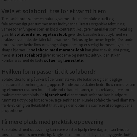
Vælg et sofabord i træ for et varmt hjem
Træ i sofaborde skaber en naturlig varme i stuen, der både visuelt og
følelsesmæssigt gør rummet mere indbydende. Træets organiske tekstur og
varme toner fungerer som en blød kontrast til køligere materialer som metal og
glas. Et
sofabord med egetræslook
giver det klassiske træudtryk med en
praktisk overflade, der tåler både varme kaffekrus og børnenes legetøj. De runde
borde skaber bedre flow omkring sofagruppen og er særligt børnevenlige uden
skarpe hjørner. Et
sofabord med marmor-look
kan give et eksklusivt præg,
mens et
sort sofabord
giver et moderne og neutralt udtryk, der let kan
kombineres med de fleste
sofaer
og
lænestole
.
Hvilken form passer til dit sofabord?
Sofabordets form påvirker både rummets visuelle balance og den daglige
funktionalitet omkring sofagruppen. Runde borde skaber bedre flow i mindre rum
og eliminerer risikoen for at støde ind i skarpe hjørner, mens rektangulære borde
maksimerer bordplads. Et
hjørnebord
eller et rundt sofabord kan blødgøre
rummets udtryk og forbedre bevægelsesfriheden. Runde sofaborde med diametre
fra 48-80 cm giver fleksibilitet til at vælge den optimale størrelse til sofagruppens
proportioner.
Få mere plads med praktisk opbevaring
Et sofabord med opbevaring kan være en stor hjælp i hverdagen, især hvis du
ønsker at holde stuen ryddelig. Nogle af sofabordene tilbyder indbyggede skuffer,