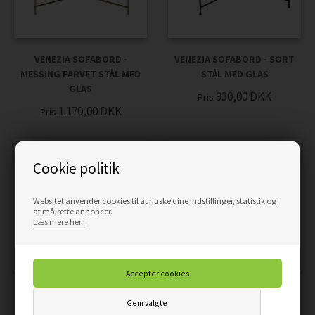
VENEZIA SOFABORD -
VENEZIA SOFABORD - SORT
MESSING FARVET STÅL MED
STÅL MED GLAS
GLAS
930,00
DKK
Pris
1.170,00
DKK
Pris
Cookie politik
Websitet anvender cookies til at huske dine indstillinger, statistik og
at målrette annoncer.
Læs mere her...
VITA SOFABORD - RUNDT
VITA SOFABORD RUNDT -
SOFABORD MED SORT
SORT