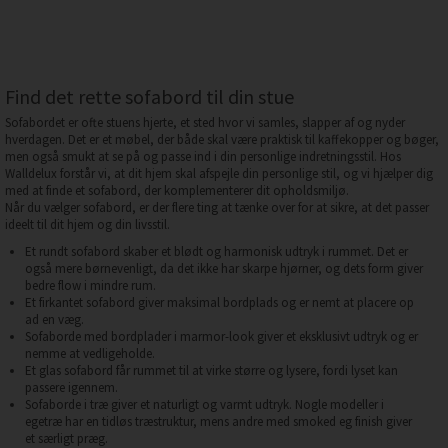
Find det rette sofabord til din stue
Sofabordet er ofte stuens hjerte, et sted hvor vi samles, slapper af og nyder
hverdagen. Det er et møbel, der både skal være praktisk til kaffekopper og bøger,
men også smukt at se på og passe ind i din personlige indretningsstil. Hos
Walldelux forstår vi, at dit hjem skal afspejle din personlige stil, og vi hjælper dig
med at finde et sofabord, der komplementerer dit opholdsmiljø.
Når du vælger sofabord, er der flere ting at tænke over for at sikre, at det passer
ideelt til dit hjem og din livsstil.
Et rundt sofabord skaber et blødt og harmonisk udtryk i rummet. Det er
også mere børnevenligt, da det ikke har skarpe hjørner, og dets form giver
bedre flow i mindre rum.
Et firkantet sofabord giver maksimal bordplads og er nemt at placere op
ad en væg.
Sofaborde med bordplader i marmor-look giver et eksklusivt udtryk og er
nemme at vedligeholde.
Et glas sofabord får rummet til at virke større og lysere, fordi lyset kan
passere igennem.
Sofaborde i træ giver et naturligt og varmt udtryk. Nogle modeller i
egetræ har en tidløs træstruktur, mens andre med smoked eg finish giver
et særligt præg.