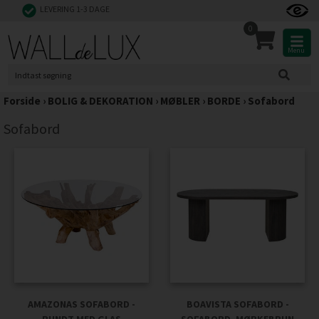
LEVERING 1-3 DAGE
0
Menu
Forside
›
BOLIG & DEKORATION
›
MØBLER
›
BORDE
›
Sofabord
Sofabord
AMAZONAS SOFABORD -
BOAVISTA SOFABORD -