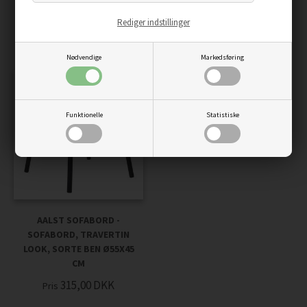
RAMME OG EGETRÆSLOOK
1.125,00
DKK
Pris
BORDPLADER Ø80X45 CM
Rediger indstillinger
1.125,00
DKK
Pris
Nødvendige
Markedsføring
Funktionelle
Statistiske
AALST SOFABORD -
SOFABORD, TRAVERTIN
LOOK, SORTE BEN Ø55X45
CM
315,00
DKK
Pris