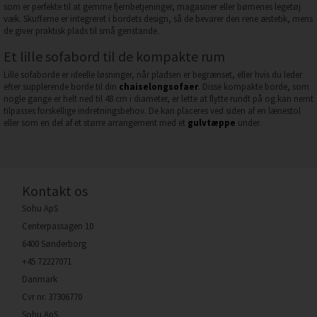
som er perfekte til at gemme fjernbetjeninger, magasiner eller børnenes legetøj
væk. Skufferne er integreret i bordets design, så de bevarer den rene æstetik, mens
de giver praktisk plads til små genstande.
Et lille sofabord til de kompakte rum
Lille sofaborde er ideelle løsninger, når pladsen er begrænset, eller hvis du leder
efter supplerende borde til din
chaiselongsofaer
. Disse kompakte borde, som
nogle gange er helt ned til 48 cm i diameter, er lette at flytte rundt på og kan nemt
tilpasses forskellige indretningsbehov. De kan placeres ved siden af en lænestol
eller som en del af et større arrangement med et
gulvtæppe
under.
Kontakt os
Sohu ApS
Centerpassagen 10
6400 Sønderborg
+45 72227071
Danmark
Cvr nr. 37306770
Sohu ApS