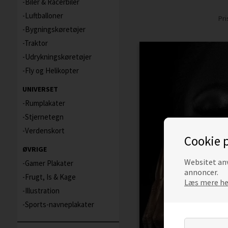
Biler & Racerbiler
Luftballoner
Pr
Bygningskøretøjer
Traktor
Udrykningskøretøjer
Fly og Helikopter
UNIVERSET
Rumplakater
Stjernetegn
Verdenskort
Cookie p
ØVRIGE
Websitet anv
Gamer Plakater
annoncer.
Frugt, Is & Kage
Læs mere her
Illustration
Sports-navneplakater