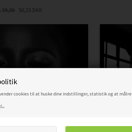
59,00
50,15
DKK
is
olitik
ender cookies til at huske dine indstillinger, statistik og at målre
...