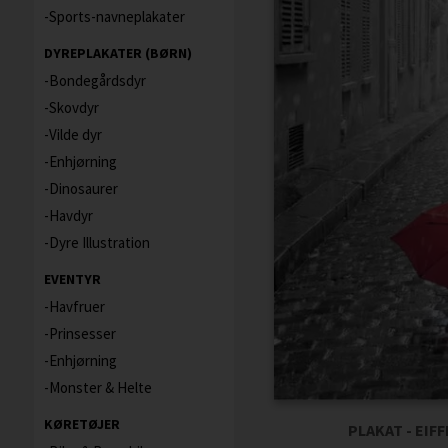
Sports-navneplakater
DYREPLAKATER (BØRN)
Bondegårdsdyr
Skovdyr
Vilde dyr
Enhjørning
Dinosaurer
Havdyr
Dyre Illustration
EVENTYR
Havfruer
Prinsesser
Enhjørning
Monster & Helte
KØRETØJER
PLAKAT - EIF