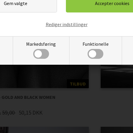
Rediger indstillinger
Markedsføring
Funktionelle
TILBUD
- GOLD AND BLACK WOMEN
59,00
50,15
DKK
is