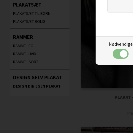
PLAKATSÆT
PLAKATSÆT TIL BØRN
PLAKATSÆT BOLIG
RAMMER
Nødvendige
RAMME I EG
RAMME I HVID
RAMME I SORT
DESIGN SELV PLAKAT
DESIGN DIN EGEN PLAKAT
PLAKAT 
Pr