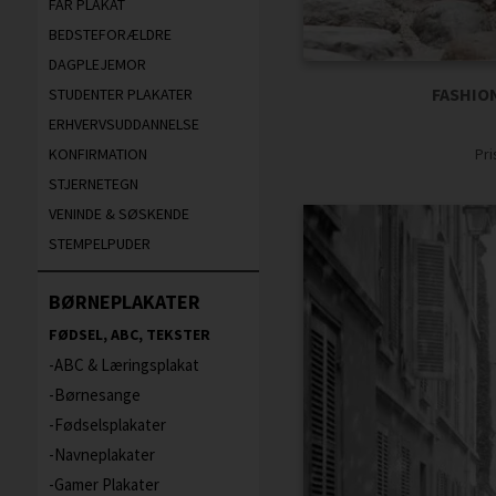
FAR PLAKAT
BEDSTEFORÆLDRE
DAGPLEJEMOR
FASHION
STUDENTER PLAKATER
ERHVERVSUDDANNELSE
Pr
KONFIRMATION
STJERNETEGN
VENINDE & SØSKENDE
STEMPELPUDER
BØRNEPLAKATER
FØDSEL, ABC, TEKSTER
ABC & Læringsplakat
Børnesange
Fødselsplakater
Navneplakater
Gamer Plakater