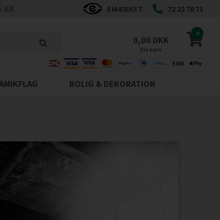
5 KR.
EMÆRKET
72 22 70 71
0
0,00 DKK
Vis kurv
AMIKFLAG
BOLIG & DEKORATION