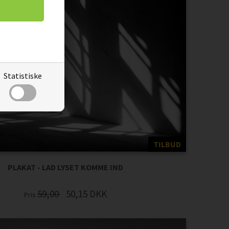
Statistiske
TILBUD
PLAKAT - LAD LYSET KOMME IND
59,00
50,15
DKK
Pris