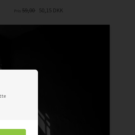
59,00
50,15
DKK
Pris
tte