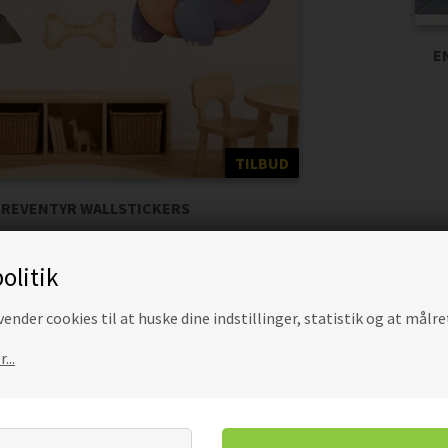
E
TILBUD
REVENTYR WALLSTICKERS
229,00
194,65
DKK
olitik
ender cookies til at huske dine indstillinger, statistik og at målre
...