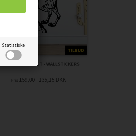
Statistiske
TILBUD
GALOPERENDE HEST - WALLSTICKERS
159,00
135,15
DKK
Pris