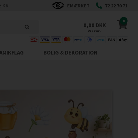
5 KR.
EMÆRKET
72 22 70 71
0
0,00 DKK
Vis kurv
AMIKFLAG
BOLIG & DEKORATION