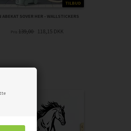
TILBUD
N ABEKAT SOVER HER - WALLSTICKERS
139,00
118,15
DKK
Pris
tte