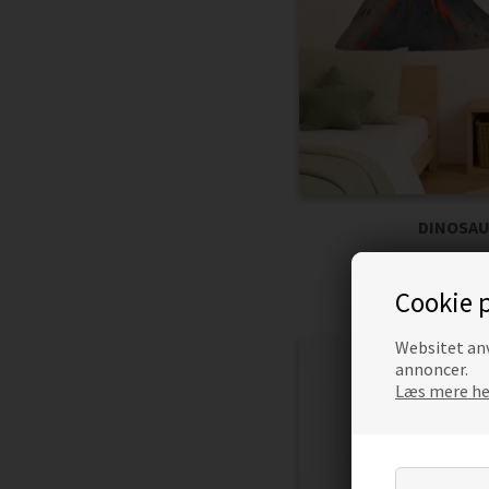
DINOSAU
Pris
Cookie p
Websitet anv
annoncer.
Læs mere her