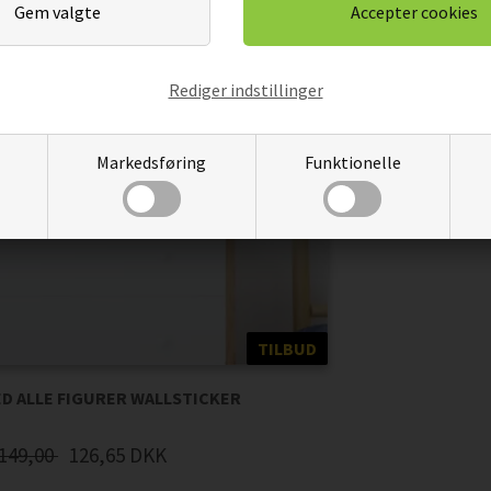
Rediger indstillinger
Markedsføring
Funktionelle
TILBUD
D ALLE FIGURER WALLSTICKER
149,00
126,65
DKK