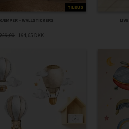
TILBUD
 KÆMPER – WALLSTICKERS
LIV
229,00
194,65
DKK