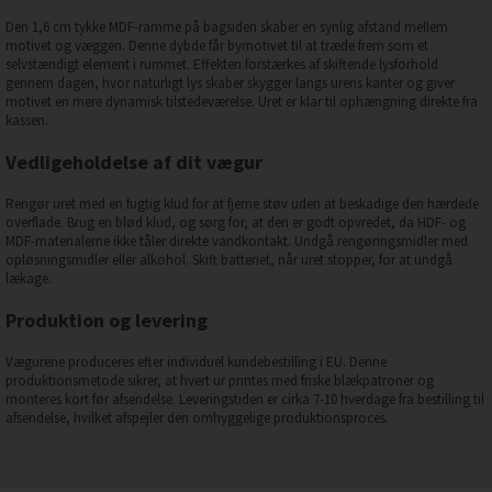
Den 1,6 cm tykke MDF-ramme på bagsiden skaber en synlig afstand mellem
motivet og væggen. Denne dybde får bymotivet til at træde frem som et
selvstændigt element i rummet. Effekten forstærkes af skiftende lysforhold
gennem dagen, hvor naturligt lys skaber skygger langs urens kanter og giver
motivet en mere dynamisk tilstedeværelse. Uret er klar til ophængning direkte fra
kassen.
Vedligeholdelse af dit vægur
Rengør uret med en fugtig klud for at fjerne støv uden at beskadige den hærdede
overflade. Brug en blød klud, og sørg for, at den er godt opvredet, da HDF- og
MDF-materialerne ikke tåler direkte vandkontakt. Undgå rengøringsmidler med
opløsningsmidler eller alkohol. Skift batteriet, når uret stopper, for at undgå
lækage.
Produktion og levering
Vægurene produceres efter individuel kundebestilling i EU. Denne
produktionsmetode sikrer, at hvert ur printes med friske blækpatroner og
monteres kort før afsendelse. Leveringstiden er cirka 7-10 hverdage fra bestilling til
afsendelse, hvilket afspejler den omhyggelige produktionsproces.