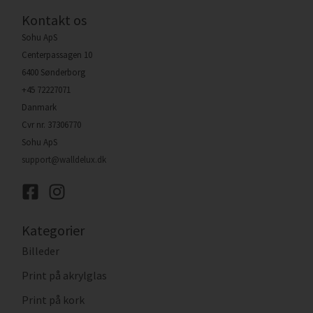
Kontakt os
Sohu ApS
Centerpassagen 10
6400 Sønderborg
+45 72227071
Danmark
Cvr nr. 37306770
Sohu ApS
support@walldelux.dk
Kategorier
Billeder
Print på akrylglas
Print på kork