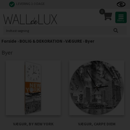
LEVERING 1-3 DAGE
0
Menu
Forside
›
BOLIG & DEKORATION
›
VÆGURE
›
Byer
Byer
VÆGUR, BY NEW YORK
VÆGUR, CARPE DIEM