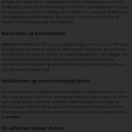
gelblæk, der hæfter dybere i materialets overflade. Dette skaber en mere stabil
farvebinding, der modstår nedbrydning fra UV-stråler og luftfugtighed. Farverne i
bymotiverne bevarer deres mætning uden at falme, selv i rum med direkte sollys.
Teknologien gengiver fine detaljer som vinduer i skyskrabere, brokabler og
teksturer i historiske bygninger med præcision.
Materialer og konstruktion
Urene
er fremstillet med 200 g/m2 satinpapir fastgjort til en 3 mm tyk HDF-plade.
På bagsiden er monteret en 1,6 cm tyk MDF-ramme. HDF-pladen giver en stabil
base der forhindrer bøjning og sikrer at motivet hænger plant mod væggen. MDF-
rammen tilfører strukturel styrke og skaber samtidig den karakteristiske
dybdeeffekt. Kombinationen giver uret stabilitet og modstandsdygtighed mod
fugt og temperatursvingninger.
Holdbarhed og modstandsdygtighed
Den hærdede UV-finish på
urets
overflade skaber en beskyttende barriere mod
slid, ridser og snavs. Denne finish er integreret direkte i printprocessen og kræver
ingen efterfølgende laminering. Overfladen tåler hverdagens berøringer og
støvaflejringer uden at miste sin glans eller farveintensitet. Motivet bevarer sin
farvemætning og skarpe detaljer gennem årene, uanset om du vælger et motiv
fra
verden
.
3D-effekten skaber dybde