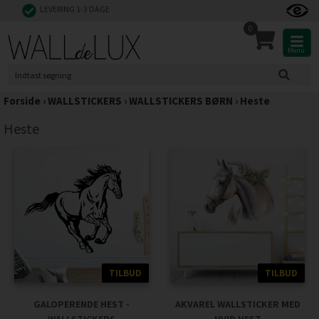
LEVERING 1-3 DAGE
0
Menu
Forside
›
WALLSTICKERS
›
WALLSTICKERS BØRN
›
Heste
Heste
TILBUD
TILBUD
GALOPERENDE HEST -
AKVAREL WALLSTICKER MED