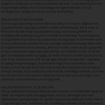
designe en wallsticker som bedre portrætterer din hest. I vores webshop har vi et
brugervenligt værktøj, hvor du kan designe din egen wallsticker, som du
modtager kun 1-4 dage efter at du har lavet din bestilling.
WALLSTICKER TIL HESTEPIGERNE
De er mange unge drenge som er vilde med heste, men heste er alligevel mest
populære blandt unge piger, hvilket har skabt ordet hestepige. Det er svært at
finde andre dyr der er lige så populære hos pige, man hører sjældent om
hundepige eller kattepige (dog kan man finde en kattedreng i Pyjamasheltene).
En af grundene til at heste er så populære bland unge piger, er at de kræver stort
ansvar, hvilket skaber stolthed hos de små piger. De fleste hestepiger starter med
at muge hestebokse på en rideskole, eller hos en nabo, inden de går i gang med
at ride. Heste kræver meget mere pleje end f.eks. en hund eller en kat, så det kan
gøre at hestepigerne føles sig vigtige, da de får ansvar for at delvis passe på et så
stort et dyr. Drømmen om at få sin helt egen hest går desværre ikke i opfyldelse
for særlig mange hestepiger, da det kræver meget mere end de fleste andre
husdyr. Da kan det være en fin trøst med en superflot wallsticker med en hest at
have på værelset. Vores wallstickers med heste fås i forskellige størrelser, så måske
kan dit barn få lov til at have en wallsticker med en stor hest over sengen, som
næsten har samme størrelse som en rigtig hest.
WALLSTICKER MED HEST TIL DE HELT SMÅ
Find en wallsticker til familiens lille prins eller prinsesse, som måske ikke rigtig har
været i så meget kontakt med rigtige heste, men har det meget sjovt med
legetøjsheste og enhjørninger. En superfin og personlig wallsticker er f.eks. Hest &
Vogn med eget navn. Wallstickern fås i 5 forskellige størrelser, så den kan passe in