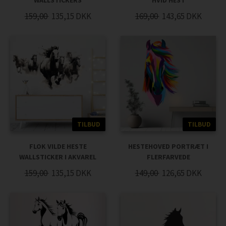
WALLSTICKERS
HVID HEST
159,00
135,15
DKK
169,00
143,65
DKK
TILBUD
TILBUD
FLOK VILDE HESTE
HESTEHOVED PORTRÆT I
WALLSTICKER I AKVAREL
FLERFARVEDE
159,00
135,15
DKK
149,00
126,65
DKK