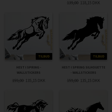
139,00
118,15
DKK
TILBUD
TILBUD
HEST I SPRING -
HEST I SPRING SILHOUETTE
WALLSTICKERS
- WALLSTICKERS
159,00
135,15
DKK
159,00
135,15
DKK