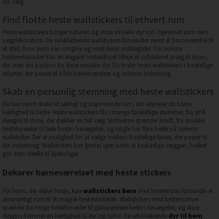
din væg.
Find flotte heste wallstickers til ethvert rum
Heste wallstickers bringer naturen og disse smukke dyr ind i hjemmet som nem
vægdekoration. De selvklæbende wallstickers forvandler nemt et børneværelse til
et sted, hvor børn kan omgive sig med deres yndlingsdyr. For voksne
hesteentusiaster kan en elegant hestesilhuet tilføje et sofistikeret præg til stuen,
der viser din passion for disse smukke dyr. Du finder heste wallstickers i forskellige
stilarter, der passer til både børneværelser og voksnes indretning.
Skab en personlig stemning med heste wallstickers
Du kan nemt skabe et særligt og inspirerende rum, der afspejler dit barns
kærlighed til heste. Heste wallstickers fås i mange forskellige størrelser, fra små
designs til store, der dækker en hel væg. Motiverne spænder bredt, fra smukke
hestehoveder til hele heste i bevægelse, og nogle har flere heste på samme
wallsticker. Der er mulighed for at vælge mellem forskellige farver, der passer til
din indretning. Wallstickers kan fjernes igen uden at beskadige væggen, hvilket
gør dem ideelle til lejeboliger.
Dekorer børneværelset med heste stickers
For børn, der elsker heste, kan
wallstickers børn
med hestemotiv forvandle et
almindeligt rum til et magisk hestelandskab. Wallstickers med hestemotiver
spænder fra rolige hestehoveder til galoperende heste i bevægelse, og disse
designs fremmer en kærlighed til dyr og natur. De selvklæbende
dyr til børn