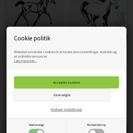
Cookie politik
TILBUD
TILBUD
WALLSTICKERS MED FØL
DEN GALOPERENDE HEST -
Websitet anvender cookies til at huske dine indstillinger, statistik og
WALLSTICKERS
at målrette annoncer.
139,00
118,15
DKK
Læs mere her...
229,00
194,65
DKK
Rediger indstillinger
Nødvendige
Markedsføring
TILBUD
TILBUD