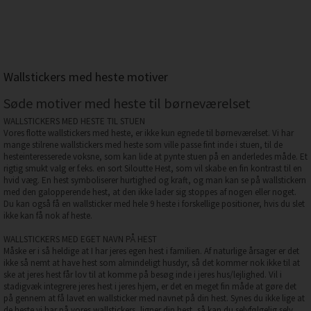
Wallstickers med heste motiver
Søde motiver med heste til børneværelset
WALLSTICKERS MED HESTE TIL STUEN
Vores flotte wallstickers med heste, er ikke kun egnede til børneværelset. Vi har
mange stilrene wallstickers med heste som ville passe fint inde i stuen, til de
hesteinteresserede voksne, som kan lide at pynte stuen på en anderledes måde. Et
rigtig smukt valg er f.eks. en sort Siloutte Hest, som vil skabe en fin kontrast til en
hvid væg. En hest symboliserer hurtighed og kraft, og man kan se på wallstickern
med den galopperende hest, at den ikke lader sig stoppes af nogen eller noget.
Du kan også få en wallsticker med hele 9 heste i forskellige positioner, hvis du slet
ikke kan få nok af heste.
WALLSTICKERS MED EGET NAVN PÅ HEST
Måske er i så heldige at I har jeres egen hest i familien. Af naturlige årsager er det
ikke så nemt at have hest som almindeligt husdyr, så det kommer nok ikke til at
ske at jeres hest får lov til at komme på besøg inde i jeres hus/lejlighed. Vil i
stadigvæk integrere jeres hest i jeres hjem, er det en meget fin måde at gøre det
på gennem at få lavet en wallsticker med navnet på din hest. Synes du ikke lige at
de heste vi har på vores wallstickers, ligner din hest, så kan du selvfølgelig selv