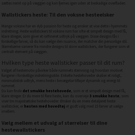
sættes nemt op på væggen og kan fjernes igen uden at beskadige overfladen.
Wallstickers heste: Til den voksne hesteelsker
Mange voksne har en dyb passion for heste og ønsker at vise dette i hjemmets
indretning. Heste wallstickers til voksne rum har ofte et simpelt design med få,
klare streger, som giver et raffineret udtryk på væggen. Disse designs fås i
forskellige farver, så du kan vælge den nuance, der matcher din personlige stil.
Størrelserne varierer fra mindre designs til store wallstickers, der fungerer som et
centralt element på væggen.
Hvilken type heste wallsticker passer til dit rum?
Valget af hestemotiv påvirker både rummets stemning og hvordan motivet
fungerer i forskellige indretningsstile. Enkelte hestehoveder skaber et roligt,
minimalistisk udtryk, mens heste i bevægelse tilføjer dynamik og energi til
rummet.
Du kan finde
det smukke hestehovede
, som er et simpelt design med få,
klare streger. Er du mere til flere heste, kan du overveje
3 smukke heste
, som
viser tre majestætiske hestehoveder. Ønsker du en mere detaljeret heste
wallsticker, er
hesten med hovedtøj
et godt valg med 15 farver at vælge
imellem.
Vælg mellem et udvalg af størrelser til dine
hestewallstickers