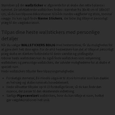
Størrelsen på din
wallsticker
er afgørende for at skabe den rette balance i
rummet. De selvklæbende wallstickers findes i størrelser fra 30x40 cm til 180x107
cm, så du kan tilpasse dekorationen til både mindre vægflader og store, tomme
vægge. Du kan også finde
Navne Stickers
, der lader dig tilføje et personligt
præg til din vægdekoration.
Tilpas dine heste wallstickers med personlige
detaljer
Når du vælger
WALLSTICKERS BOLIG
med hestemotiver, får du muligheden for
at gøre dem helt dine egne. For de små hesteelskere kan det at tilføje et personligt
præg skabe en stærkere forbindelse til deres værelse og yndlingsdyr.
Udover heste wallstickers kan du også finde wallstickers som enhjørning
wallstickers og personlige wallstickers, der udvider mulighederne for at skabe et
specielt rum.
Heste wallstickers tilbyder flere tilpasningsmuligheder.
Forskellige størrelser, fra mindre udgaver til store formater som kan dække
en hel væg og skabe rummets hovedelement.
Heste silhuetter tilbyder op til 15 forskellige farver, så du kan finde den
nuance, der passer til den eksisterende indretning.
Særlige
Pigeværelset
wallstickers, hvor du kan tilføje et navn, hvilket
gør vægdekorationen helt unik.