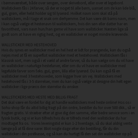
i børneværelset, både over sengen, over skrivebord, eller over et legebord.
Wallstickern fås i 24 farver, så der er noget til alle børn, uanset om de kan lide blå,
gul, grøn, eller helst holder sig til lyserød. Hvilket navn som skal stå på
wallstickern, må I tage et snak om derhjemme. Det kan være dit barns navn, men
I kan også vælge et hestenavn til wallstickern, hvis din søn eller datter har en
favorithest, vars navn hun/han gerne vil have som wallsticker. Næsten lige så
godt som at have en rigtig hest, og en wallsticker er noget mindre krævende.
WALLSTICKER MED HESTEHOVED
Hvis du synes en wallsticker med en hel hest er lidt for prangende, kan du også
nøjes med at få en superflot wallsticker med et hestehoved. Wallstickern fås i
klassisk sort, men også i et væld af andre farver, så du kan vælge om du vil have
en wallsticker i naturlige hestefarver, eller om du vil have en wallsticker med
legefulde farver som f.eks. gul, grøn, lilla eller lyserød. Du kan også få en
wallsticker med 3 hestehoveder, som kigger hver sin vej. Wallstickers med
hestehoved fås i 3-5 størrelser, men du kan også vælge at designe din helt egen
wallsticker i lige præcis den størrelse du ønsker.
WALLSTICKERS MED HESTE MED BILLIG FRAGT
Det skal være en fordel for dig at handle wallstickers med heste online! Hos os i
Sohu-shop får du altid billig fragt på din ordre, bestiller du for over 500 dkk., så er
fragten gratis. Vi stræber efter at give dig den samme, eller bedre service som i en
fysisk butik, og vi er kun tilfreds hvis du er tilfreds med den wallsticker du har
modtaget fra os. Vores leveringstid er kun 1-2 hverdage, så du skal aldrig vente
længe på at få dine varer. Blot nogle dage efter din bestilling, får du din
wallsticker i din postkasse, og så kan du hurtigt få den sat din wallsticker op på