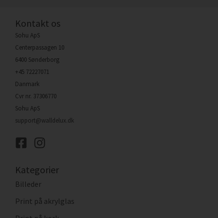
Kontakt os
Sohu ApS
Centerpassagen 10
6400 Sønderborg
+45 72227071
Danmark
Cvr nr. 37306770
Sohu ApS
support@walldelux.dk
Kategorier
Billeder
Print på akrylglas