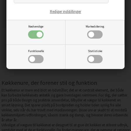
Rediger indstillinger
Nødvendige
Markedsføring
VÆGUR, WARME THEE
359,00
DKK
Pris
Funktionelle
Statistiske
Køkkenure, der forener stil og funktion
Et køkkenur er mere end blot en tidsmåler; det er et centralt element, der både
kan forbedre køkkenets æstetik og gøre hverdagen nemmere. For dig, der sætter
pris på både design og praktisk anvendelse, tilbyder et vægur til køkkenet en
smart løsning. Det sparer plads på bordpladen og holder tiden synlig fra alle
vinkler, selv når du har travlt med madlavningen. Disse ure er skabt til at modstå
køkkenmiljøets udfordringer, såsom stænk og damp, og bevarer deres udseende
år efter år.
Udvalget af vægure til køkkenet er designet til at give dit køkken et stilrent udtryk,
samtidig med at de er funktionelle. Du finder mange ure, der er nemme at rengøre