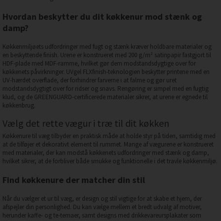
Hvordan beskytter du dit køkkenur mod stænk og
damp?
Køkkenmiljøets udfordringer med fugt og stænk kræver holdbare materialer og
en beskyttende finish. Urene er konstrueret med 200 g/m² satinpapir fastgjort til
HDF-plade med MDF-ramme, hvilket gør dem modstandsdygtige over for
køkkenets påvirkninger. UVgel FLXfinish-teknologien beskytter printene med en
UV-hærdet overflade, der forhindrer farverne i at falme og gør uret
modstandsdygtigt over for ridser og snavs. Rengøring er simpel med en fugtig
klud, og de GREENGUARD-certificerede materialer sikrer, at urene er egnede til
køkkenbrug.
Vælg det rette vægur i træ til dit køkken
Køkkenure til væg tilbyder en praktisk måde at holde styr på tiden, samtidig med
at de tilføjer et dekorativt element til rummet. Mange af vægurene er konstrueret
med materialer, der kan modstå køkkenets udfordringer med stænk og damp,
hvilket sikrer, at de forbliver både smukke og funktionelle i det travle køkkenmiljø.
Find køkkenure der matcher din stil
Når du vælger et ur til væg, er design og stil vigtige for at skabe et hjem, der
afspejler din personlighed. Du kan vælge mellem et bredt udvalg af motiver,
herunder kaffe- og te-temaer, samt designs med drikkevareursplakater som