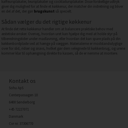
kaffeursplakater, teursplakater og cocktailursplakater. Disse forskellige udtryk
giver dig mulighed for at finde et køkkenur, der matcher din indretning og bliver
en del af det, der gør
brugskunst
så specielt.
Sådan vælger du det rigtige køkkenur
At finde det rette køkkenur handler om at balancere praktiske behov med
æstetiske ønsker. Overvej, hvordan uret kan hjælpe dig med at holde styr på
tilberedningstider under madlavning, eller hvordan det kan spare plads på din
køkkenbordplade ved at hænge på væggen. Materialerne er modstandsdygtige
over for slid, ridser og snavs, hvilket gør dem velegnede til køkkenbrug, og urene
kommer klar til ophængning direkte fra kassen, så de er nemme at montere.
Kontakt os
Sohu ApS
Centerpassagen 10
6400 Sønderborg
+45 72227071
Danmark
Cvr nr. 37306770