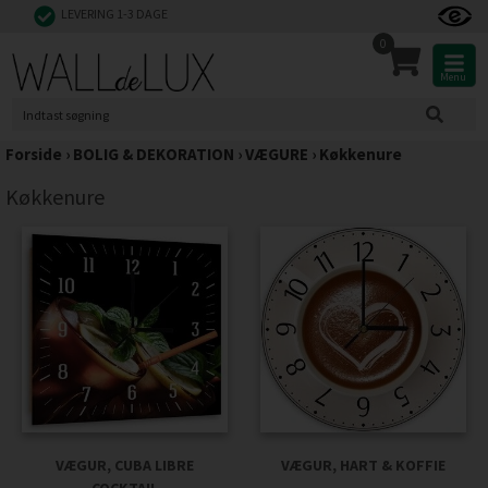
LEVERING 1-3 DAGE
0
Menu
Forside
›
BOLIG & DEKORATION
›
VÆGURE
›
Køkkenure
Køkkenure
VÆGUR, CUBA LIBRE
VÆGUR, HART & KOFFIE