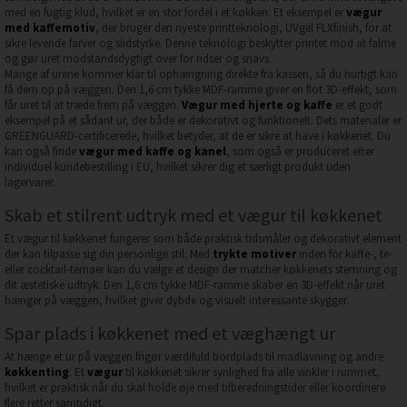
med en fugtig klud, hvilket er en stor fordel i et køkken. Et eksempel er
vægur
med kaffemotiv
, der bruger den nyeste printteknologi, UVgel FLXfinish, for at
sikre levende farver og slidstyrke. Denne teknologi beskytter printet mod at falme
og gør uret modstandsdygtigt over for ridser og snavs.
Mange af urene kommer klar til ophængning direkte fra kassen, så du hurtigt kan
få dem op på væggen. Den 1,6 cm tykke MDF-ramme giver en flot 3D-effekt, som
får uret til at træde frem på væggen.
Vægur med hjerte og kaffe
er et godt
eksempel på et sådant ur, der både er dekorativt og funktionelt. Dets materialer er
GREENGUARD-certificerede, hvilket betyder, at de er sikre at have i køkkenet. Du
kan også finde
vægur med kaffe og kanel
, som også er produceret efter
individuel kundebestilling i EU, hvilket sikrer dig et særligt produkt uden
lagervarer.
Skab et stilrent udtryk med et vægur til køkkenet
Et vægur til køkkenet fungerer som både praktisk tidsmåler og dekorativt element
der kan tilpasse sig din personlige stil. Med
trykte motiver
inden for kaffe-, te-
eller cocktail-temaer kan du vælge et design der matcher køkkenets stemning og
dit æstetiske udtryk. Den 1,6 cm tykke MDF-ramme skaber en 3D-effekt når uret
hænger på væggen, hvilket giver dybde og visuelt interessante skygger.
Spar plads i køkkenet med et væghængt ur
At hænge et ur på væggen frigør værdifuld bordplads til madlavning og andre
køkkenting
. Et
vægur
til køkkenet sikrer synlighed fra alle vinkler i rummet,
hvilket er praktisk når du skal holde øje med tilberedningstider eller koordinere
flere retter samtidigt.