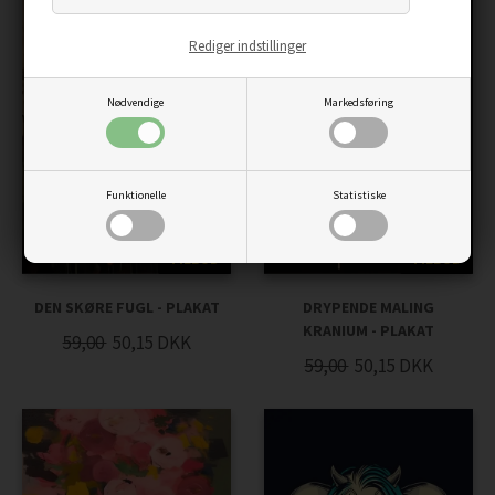
Rediger indstillinger
Nødvendige
Markedsføring
Funktionelle
Statistiske
TILBUD
TILBUD
DEN SKØRE FUGL - PLAKAT
DRYPENDE MALING
KRANIUM - PLAKAT
59,00
50,15
DKK
59,00
50,15
DKK