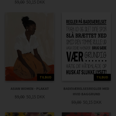
59,00
50,15
DKK
TILBUD
TILBUD
ASIAN WOMEN - PLAKAT
BADEVÆRELSESREGLER MED
HVID BAGGRUND
59,00
50,15
DKK
59,00
50,15
DKK