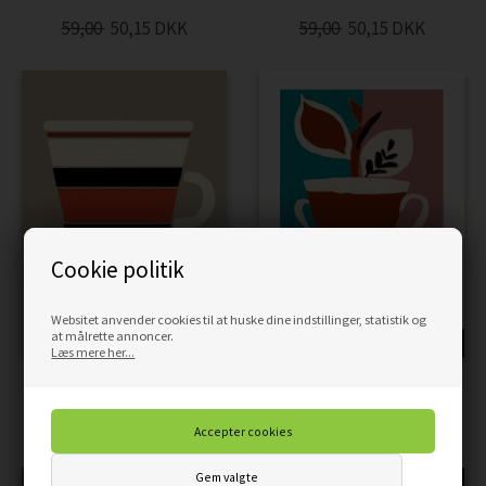
59,00
50,15
DKK
59,00
50,15
DKK
Cookie politik
Websitet anvender cookies til at huske dine indstillinger, statistik og
at målrette annoncer.
TILBUD
TILBUD
Læs mere her...
COFFEE CUP TIME - PLAKAT
COFFEE TIME - PLAKAT
59,00
50,15
DKK
59,00
50,15
DKK