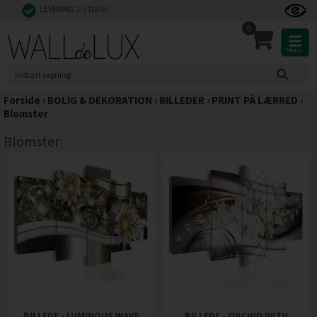
LEVERING 1-3 DAGE
0
Menu
Forside
›
BOLIG & DEKORATION
›
BILLEDER
›
PRINT PÅ LÆRRED
›
Blomster
Blomster
BILLEDE - LUMINOUS WAVE
BILLEDE - ORCHID WITH