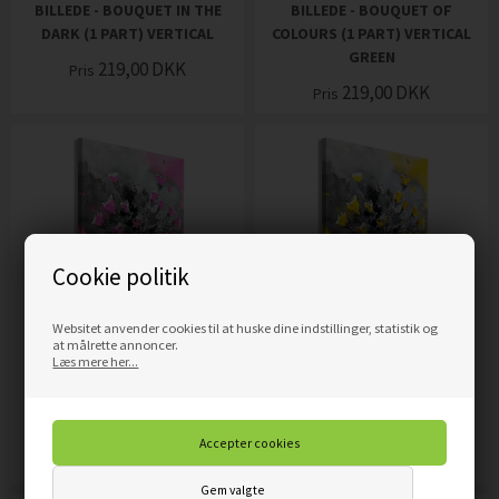
BILLEDE - BOUQUET IN THE
BILLEDE - BOUQUET OF
DARK (1 PART) VERTICAL
COLOURS (1 PART) VERTICAL
GREEN
219,00
DKK
Pris
219,00
DKK
Pris
Cookie politik
Websitet anvender cookies til at huske dine indstillinger, statistik og
at målrette annoncer.
Læs mere her...
BILLEDE - BOUQUET OF
BILLEDE - BOUQUET OF
COLOURS (1 PART) VERTICAL
COLOURS (1 PART) VERTICAL
PINK
YELLOW
219,00
DKK
219,00
DKK
Pris
Pris