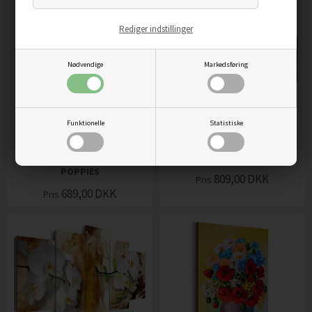
Rediger indstillinger
Nødvendige
Markedsføring
Funktionelle
Statistiske
BILLEDE - BRIGHT RED
BILLEDE - BROWN MIRAGE
POPPIES
809,00
DKK
Pris
689,00
DKK
Pris