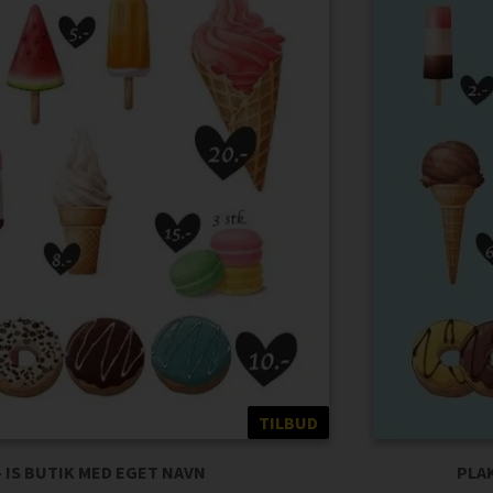
TILBUD
- IS BUTIK MED EGET NAVN
PLAK