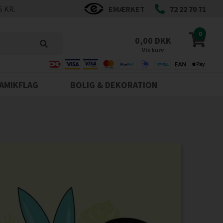
5 KR.
EMÆRKET
72 22 70 71
0
0,00 DKK
Vis kurv
AMIKFLAG
BOLIG & DEKORATION