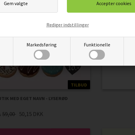
Rediger indstillinger
Markedsføring
Funktionelle
TILBUD
BUTIK MED EGET NAVN - LYSERØD
59,00
50,15
DKK
is