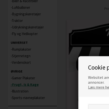
Biler & Racerbiler
Luftballoner
Pr
Bygningskøretøjer
Traktor
Udrykningskøretøjer
Fly og Helikopter
UNIVERSET
Rumplakater
Stjernetegn
Verdenskort
Cookie p
ØVRIGE
Websitet anv
Gamer Plakater
annoncer.
Frugt, Is & Kage
Læs mere her
Illustration
Sports-navneplakater