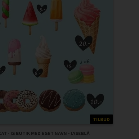
TILBUD
AT - IS BUTIK MED EGET NAVN - LYSEBLÅ