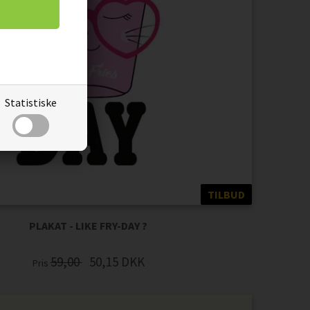
Statistiske
TILBUD
PLAKAT - LIKE FRY-DAY ?
59,00
50,15
DKK
Pris