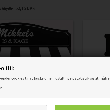
59,00
50,15
DKK
is
olitik
ender cookies til at huske dine indstillinger, statistik og at målre
...