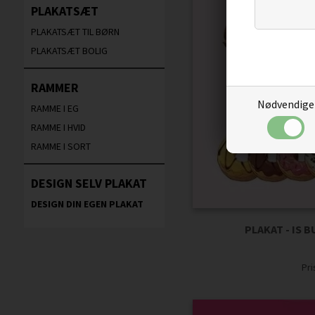
PLAKATSÆT
PLAKATSÆT TIL BØRN
PLAKATSÆT BOLIG
RAMMER
Nødvendige
RAMME I EG
RAMME I HVID
RAMME I SORT
DESIGN SELV PLAKAT
DESIGN DIN EGEN PLAKAT
PLAKAT - IS 
Pr