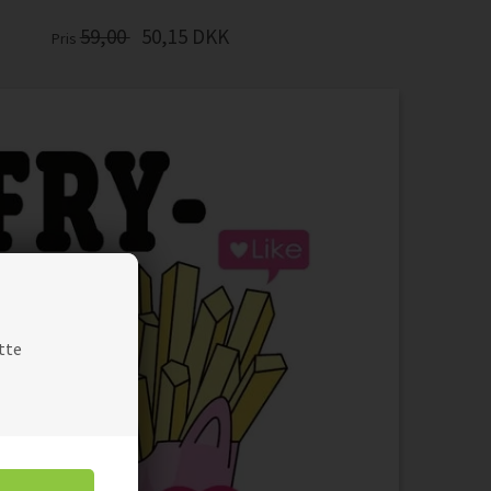
59,00
50,15
DKK
Pris
tte