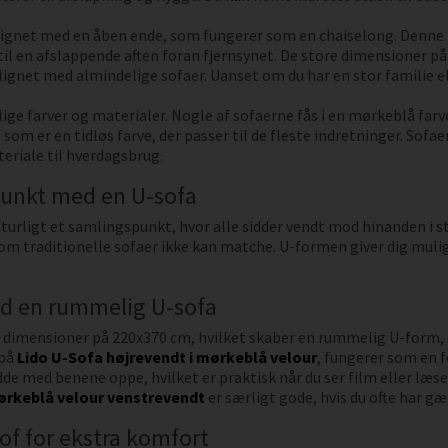
ignet med en åben ende, som fungerer som en chaiselong. Denne f
t til en afslappende aften foran fjernsynet. De store dimensioner p
gnet med almindelige sofaer. Uanset om du har en stor familie el
llige farver og materialer. Nogle af sofaerne fås i en mørkeblå farv
, som er en tidløs farve, der passer til de fleste indretninger. Sof
eriale til hverdagsbrug.
punkt med en U-sofa
turligt et samlingspunkt, hvor alle sidder vendt mod hinanden i 
m traditionelle sofaer ikke kan matche. U-formen giver dig mulighe
ed en rummelig U-sofa
 dimensioner på 220x370 cm, hvilket skaber en rummelig U-form, d
 på
Lido U-Sofa højrevendt i mørkeblå velour
, fungerer som en 
dde med benene oppe, hvilket er praktisk når du ser film eller læs
mørkeblå velour venstrevendt
er særligt gode, hvis du ofte har gæ
tof for ekstra komfort