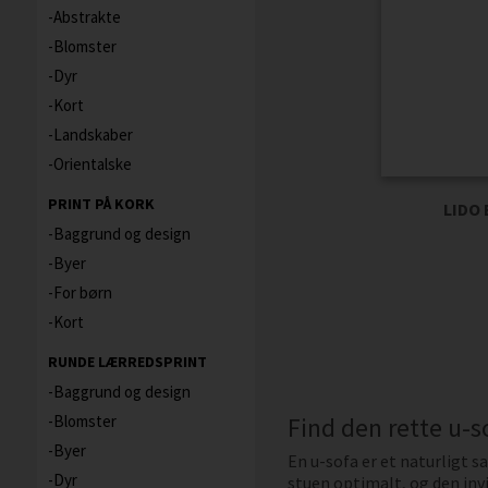
Abstrakte
Blomster
Dyr
Kort
Landskaber
Orientalske
PRINT PÅ KORK
LIDO 
Baggrund og design
Byer
For børn
Kort
RUNDE LÆRREDSPRINT
Baggrund og design
Blomster
Find den rette u-so
Byer
En u-sofa er et naturligt s
Dyr
stuen optimalt, og den inv