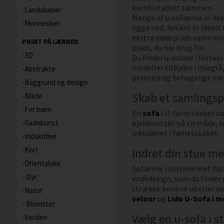
komfortabelt sammen.
Landskaber
Mange af u-sofaerne er des
Mennesker
ligge ned, hvilket er ideel
ekstra siddeplads sammenli
PRINT PÅ LÆRRED
plads, du har brug for.
3D
Du finder u-sofaer i forske
modeller tilbydes i lysegrå
Abstrakte
praktisk og behageligt mat
Baggrund og design
Skab et samlings
Blade
For børn
En
sofa
i U-form skaber na
Gadekunst
øjenkontakt på en måde, so
inkluderet i fællesskabet.
Indskrifter
Kort
Indret din stue m
Orientalske
Sofaerne i sortimentet har
Dyr
endedesign, som du finder
strække benene ud eller si
Natur
velour
og
Lido U-Sofa i 
Blomster
Vælg en u-sofa i s
Verden