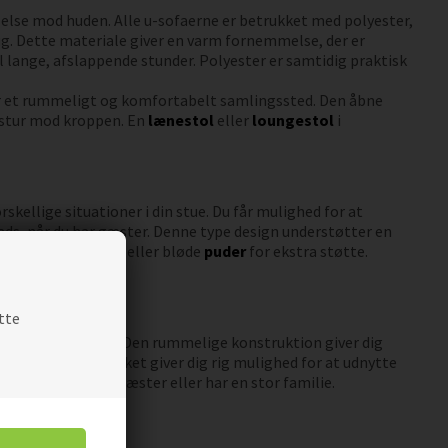
else mod huden. Alle u-sofaerne er betrukket med polyester,
g. Dette materiale giver en varm fornemmelse, der er
l lange, afslappende stunder. Polyester er samtidig praktisk
r et rummeligt og komfortabelt samlingssted. Den åbne
kstur mod kroppen. En
lænestol
eller
loungestol
i
kellige situationer i din stue. Du får mulighed for at
ads, når du har gæster. Denne type design understøtter en
mere fleksibilitet eller bløde
puder
for ekstra støtte.
litet til din stue.
tte
g venner kan samles. Den rummelige konstruktion giver dig
e dimensioner, hvilket giver dig rig mulighed for at udnytte
er ofte inviterer gæster eller har en stor familie.