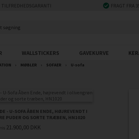
 TILFREDHEDSGARANTI
FRAGT FRA 3
R
WALLSTICKERS
GAVEKURVE
KER
ATION
›
MØBLER
›
SOFAER
›
U-sofa
DE - U-SOFA ÅBEN ENDE, HØJREVENDT I
RE PUDER OG SORTE TRÆBEN, HN1020
21.900,00
DKK
Pris