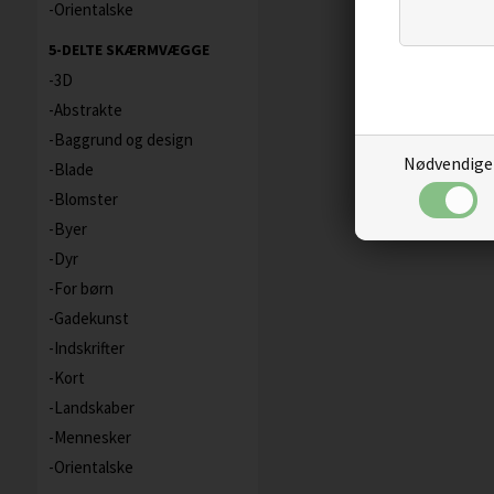
Orientalske
5-DELTE SKÆRMVÆGGE
3D
Abstrakte
Baggrund og design
Nødvendige
Blade
Blomster
Byer
Dyr
For børn
Gadekunst
Indskrifter
Kort
Landskaber
Mennesker
Orientalske