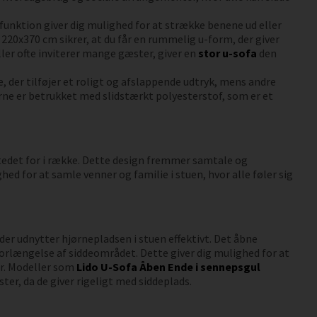
unktion giver dig mulighed for at strække benene ud eller
å 220x370 cm sikrer, at du får en rummelig u-form, der giver
ler ofte inviterer mange gæster, giver en
stor u-sofa
den
e, der tilføjer et roligt og afslappende udtryk, mens andre
aerne er betrukket med slidstærkt polyesterstof, som er et
stedet for i række. Dette design fremmer samtale og
d for at samle venner og familie i stuen, hvor alle føler sig
er udnytter hjørnepladsen i stuen effektivt. Det åbne
forlængelse af siddeområdet. Dette giver dig mulighed for at
er. Modeller som
Lido U-Sofa Åben Ende i sennepsgul
ster, da de giver rigeligt med siddeplads.