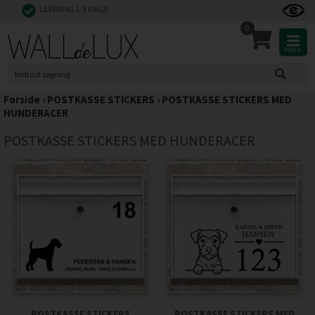
LEVERING 1-3 DAGE
0
Menu
Forside
›
POSTKASSE STICKERS
›
POSTKASSE STICKERS MED
HUNDERACER
POSTKASSE STICKERS MED HUNDERACER
POSTKASSE STICKERS
POSTKASSE STICKERS MED