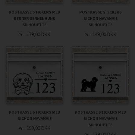
POSTKASSE STICKERS MED
POSTKASSE STICKERS
BERNER SENNENHUND
BICHON HAVANAIS
SILHOUETTE
SILHOUETTE
179,00
DKK
149,00
DKK
Pris
Pris
POSTKASSE STICKERS MED
POSTKASSE STICKERS MED
BICHON HAVANAIS
BICHON HAVANAIS
SILHOUETTE
199,00
DKK
Pris
179,00
DKK
Pris