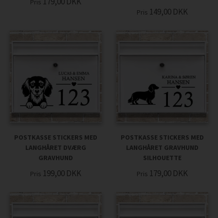
179,00
DKK
Pris
149,00
DKK
Pris
POSTKASSE STICKERS MED
POSTKASSE STICKERS MED
LANGHÅRET DVÆRG
LANGHÅRET GRAVHUND
GRAVHUND
SILHOUETTE
199,00
DKK
179,00
DKK
Pris
Pris