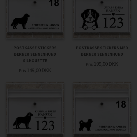
POSTKASSE STICKERS
POSTKASSE STICKERS MED
BERNER SENNENHUND
BERNER SENNENHUND
SILHOUETTE
199,00
DKK
Pris
149,00
DKK
Pris