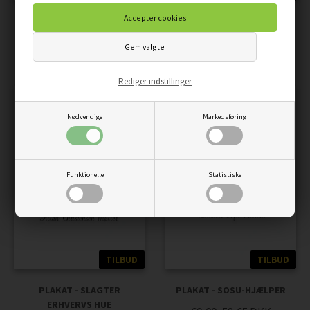
PLAKAT - MURER ERHVERVS
PLAKAT - PÆDAGOG
HUE
STUDENTERHUE
69,00
58,65
DKK
69,00
58,65
DKK
Rediger indstillinger
Nødvendige
Markedsføring
Funktionelle
Statistiske
TILBUD
TILBUD
PLAKAT - SLAGTER
PLAKAT - SOSU-HJÆLPER
ERHVERVS HUE