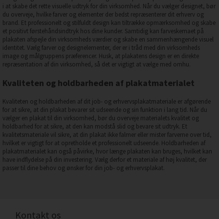
i at skabe det rette visuelle udtryk for din virksomhed. Når du vælger designet, bør
du overveje, hvilke farver og elementer der bedst repræsenterer dit erhverv og
brand. Et professionelt og stilfuldt design kan tiltrække opmærksomhed og skabe
et positivt førstehåndsindtryk hos dine kunder. Samtidig kan farveskemaet på
plakaten afspejle din virksomheds værdier og skabe en sammenhængende visuel
identitet. Vælg farver og designelementer, der er i tråd med din virksomheds
image og målgruppens præferencer. Husk, at plakatens design er en direkte
repræsentation af din virksomhed, så det er vigtigt at vælge med omhu.
Kvaliteten og holdbarheden af plakatmaterialet
Kvaliteten og holdbarheden af dit job- og erhvervsplakatmateriale er afgørende
for at sikre, at din plakat bevarer sit udseende og sin funktion i lang tid. Når du
vælger en plakat til din virksomhed, bør du overveje materialets kvalitet og
holdbarhed for at sikre, at den kan modstå slid og bevare sit udtryk. Et
kvalitetsmateriale vil sikre, at din plakat ikke falmer eller mister farverne over tid,
hvilket er vigtigt for at opretholde et professionelt udseende. Holdbarheden af
plakatmaterialet kan også påvirke, hvor længe plakaten kan bruges, hvilket kan
have indflydelse på din investering. Vælg derfor et materiale af høj kvalitet, der
passer til dine behov og ønsker for din job- og erhvervsplakat.
Kontakt os