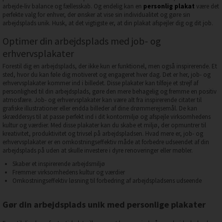
arbejde-liv balance og fællesskab. Og endelig kan en
personlig plakat
være det
perfekte valg for enhver, der ønsker at vise sin individualitet og gøre sin
arbejdsplads unik. Husk, at det vigtigste er, at din plakat afspejler dig og dit job.
Optimer din arbejdsplads med job- og
erhvervsplakater
Forestil dig en arbejdsplads, der ikke kun er funktionel, men også inspirerende. Et
sted, hvor du kan føle dig motiveret og engageret hver dag. Det er her, job- og
erhvervsplakater kommer ind i billedet. Disse plakater kan tilføje et strejf af
personlighed til din arbejdsplads, gøre den mere behagelig og fremme en positiv
atmosfære. Job- og erhvervsplakater kan være alt fra inspirerende citater til
grafiske illustrationer eller endda billeder af dine drømmerejsemål. De kan
skræddersys til at passe perfekt ind i dit kontormiljø og afspejle virksomhedens
kultur og værdier. Med disse plakater kan du skabe et miljø, der opmuntrer til
kreativitet, produktivitet og trivsel på arbejdspladsen. Hvad mere er, job- og
erhvervsplakater er en omkostningseffektiv måde at forbedre udseendet af din
arbejdsplads på uden at skulle investere i dyre renoveringer eller møbler.
Skaber et inspirerende arbejdsmiljø
Fremmer virksomhedens kultur og værdier
Omkostningseffektiv løsning til forbedring af arbejdspladsens udseende
Gør din arbejdsplads unik med personlige plakater