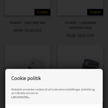
TILBUD
TILBUD
PLAKAT - GARTNER HUE
PLAKAT - LANDMAND
ERHVERVS HUE
69,00
58,65
DKK
69,00
58,65
DKK
Cookie politik
Websitet anvender cookies til at huske dine indstillinger, statistik og
at målrette annoncer.
Læs mere her...
TILBUD
TILBUD