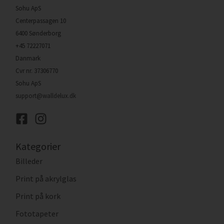
Sohu ApS
Centerpassagen 10
6400 Sønderborg
+45 72227071
Danmark
Cvr nr. 37306770
Sohu ApS
support@walldelux.dk
Kategorier
Billeder
Print på akrylglas
Print på kork
Fototapeter