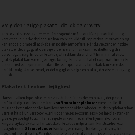
Vælg den rigtige plakat til dit job og erhverv
Job- og erhvervsplakater er en fremragende måde at tilføje personlighed og
karakter til din arbejdsplads. De kan være en kilde til inspiration, motivation og
kan endda bidrage til at skabe en positiv atmosfære. Når du vælger den rigtige
plakat, er det vigtigt at overveje dit erhverv, din virksomhedskultur og din
personlige smag. Er du en kreativ sjæl i reklamebranchen? En minimalistisk,
grafisk plakat kan være lige noget for dig. Er du en del af et corporate firma? En
plakat med et inspirerende citat eller et imponerende landskab kan være det
perfekte valg. Uanset hvad, er det vigtigt at vælge en plakat, der afspejler dig og
dit job.
Plakater til enhver lejlighed
Uanset hvilken type job eller erhverv du har, findes der en plakat, der passer
perfekt til dig. For eksempel kan
konfirmationsplakater
være ideelle til
religiøse institutioner eller familieorienterede virksomheder. Studenterplakater kan
være et hit på universiteter eller i uddannelsessektoren. Mor- og far-plakater kan
give et personligt touch i familieejede virksomheder eller hjemmekontorer.
Fingeraftryksplakater er fantastiske til kreative miljøer som kunststudier eller
designfirmaer.
Stempelpuder
kan bruges i mange forskellige erhverv, fra
postkontorer til skoler. Familieplakater er ideelle til virksomheder, der værdsætter