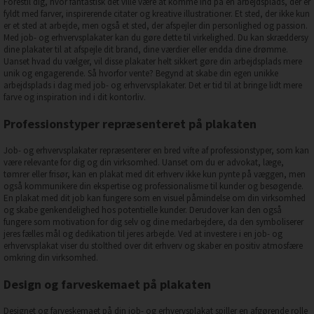
Forestil dig, hvor fantastisk det ville være at komme ind på en arbejdsplads, der er
fyldt med farver, inspirerende citater og kreative illustrationer. Et sted, der ikke kun
er et sted at arbejde, men også et sted, der afspejler din personlighed og passion.
Med job- og erhvervsplakater kan du gøre dette til virkelighed. Du kan skræddersy
dine plakater til at afspejle dit brand, dine værdier eller endda dine drømme.
Uanset hvad du vælger, vil disse plakater helt sikkert gøre din arbejdsplads mere
unik og engagerende. Så hvorfor vente? Begynd at skabe din egen unikke
arbejdsplads i dag med job- og erhvervsplakater. Det er tid til at bringe lidt mere
farve og inspiration ind i dit kontorliv.
Professionstyper repræsenteret på plakaten
Job- og erhvervsplakater repræsenterer en bred vifte af professionstyper, som kan
være relevante for dig og din virksomhed. Uanset om du er advokat, læge,
tømrer eller frisør, kan en plakat med dit erhverv ikke kun pynte på væggen, men
også kommunikere din ekspertise og professionalisme til kunder og besøgende.
En plakat med dit job kan fungere som en visuel påmindelse om din virksomhed
og skabe genkendelighed hos potentielle kunder. Derudover kan den også
fungere som motivation for dig selv og dine medarbejdere, da den symboliserer
jeres fælles mål og dedikation til jeres arbejde. Ved at investere i en job- og
erhvervsplakat viser du stolthed over dit erhverv og skaber en positiv atmosfære
omkring din virksomhed.
Design og farveskemaet på plakaten
Designet og farveskemaet på din job- og erhvervsplakat spiller en afgørende rolle