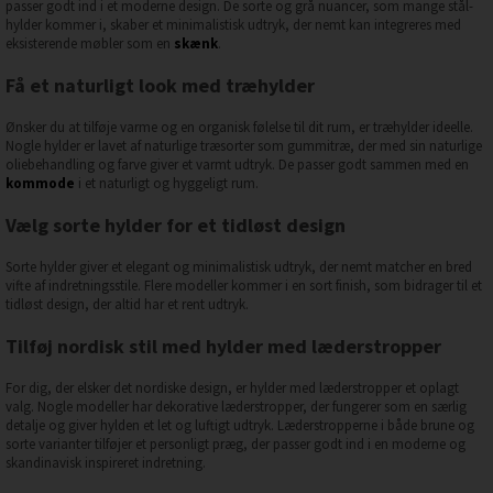
passer godt ind i et moderne design. De sorte og grå nuancer, som mange stål-
hylder kommer i, skaber et minimalistisk udtryk, der nemt kan integreres med
eksisterende møbler som en
skænk
.
Få et naturligt look med træhylder
Ønsker du at tilføje varme og en organisk følelse til dit rum, er træhylder ideelle.
Nogle hylder er lavet af naturlige træsorter som gummitræ, der med sin naturlige
oliebehandling og farve giver et varmt udtryk. De passer godt sammen med en
kommode
i et naturligt og hyggeligt rum.
Vælg sorte hylder for et tidløst design
Sorte hylder giver et elegant og minimalistisk udtryk, der nemt matcher en bred
vifte af indretningsstile. Flere modeller kommer i en sort finish, som bidrager til et
tidløst design, der altid har et rent udtryk.
Tilføj nordisk stil med hylder med læderstropper
For dig, der elsker det nordiske design, er hylder med læderstropper et oplagt
valg. Nogle modeller har dekorative læderstropper, der fungerer som en særlig
detalje og giver hylden et let og luftigt udtryk. Læderstropperne i både brune og
sorte varianter tilføjer et personligt præg, der passer godt ind i en moderne og
skandinavisk inspireret indretning.