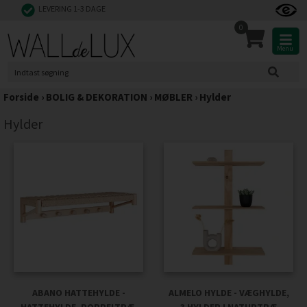
LEVERING 1-3 DAGE
0
Menu
Forside
›
BOLIG & DEKORATION
›
MØBLER
›
Hylder
Hylder
ABANO HATTEHYLDE -
ALMELO HYLDE - VÆGHYLDE,