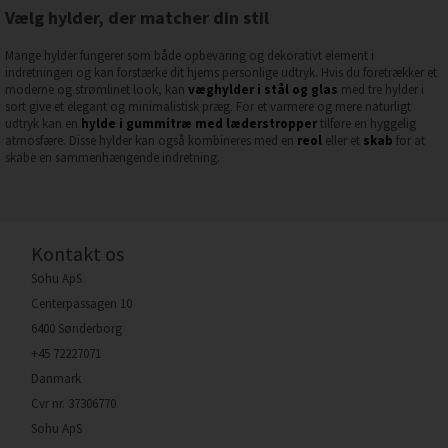
Vælg hylder, der matcher din stil
Mange hylder fungerer som både opbevaring og dekorativt element i
indretningen og kan forstærke dit hjems personlige udtryk. Hvis du foretrækker et
moderne og strømlinet look, kan
væghylder i stål og glas
med tre hylder i
sort give et elegant og minimalistisk præg. For et varmere og mere naturligt
udtryk kan en
hylde i gummitræ med læderstropper
tilføre en hyggelig
atmosfære. Disse hylder kan også kombineres med en
reol
eller et
skab
for at
skabe en sammenhængende indretning.
Kontakt os
Sohu ApS
Centerpassagen 10
6400 Sønderborg
+45 72227071
Danmark
Cvr nr. 37306770
Sohu ApS