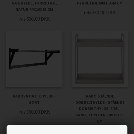
VÆGHYLDE, FYRRETRÆ,
FYRRETRÆ 60X15X44 CM
NATUR 44X10X63 CM
330,00
DKK
Pris
660,00
DKK
Pris
PADOVA HATTEHYLDE -
RABO STÅENDE
SORT
DOBBELTHYLDE - STÅENDE
DOBBELTHYLDE, STÅL,
360,00
DKK
Pris
SAND, 2 HYLDER 30X15X31
CM
210,00
DKK
Pris