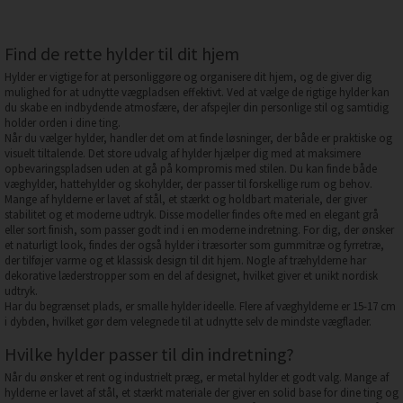
Find de rette hylder til dit hjem
Hylder er vigtige for at personliggøre og organisere dit hjem, og de giver dig
mulighed for at udnytte vægpladsen effektivt. Ved at vælge de rigtige hylder kan
du skabe en indbydende atmosfære, der afspejler din personlige stil og samtidig
holder orden i dine ting.
Når du vælger hylder, handler det om at finde løsninger, der både er praktiske og
visuelt tiltalende. Det store udvalg af hylder hjælper dig med at maksimere
opbevaringspladsen uden at gå på kompromis med stilen. Du kan finde både
væghylder, hattehylder og skohylder, der passer til forskellige rum og behov.
Mange af hylderne er lavet af stål, et stærkt og holdbart materiale, der giver
stabilitet og et moderne udtryk. Disse modeller findes ofte med en elegant grå
eller sort finish, som passer godt ind i en moderne indretning. For dig, der ønsker
et naturligt look, findes der også hylder i træsorter som gummitræ og fyrretræ,
der tilføjer varme og et klassisk design til dit hjem. Nogle af træhylderne har
dekorative læderstropper som en del af designet, hvilket giver et unikt nordisk
udtryk.
Har du begrænset plads, er smalle hylder ideelle. Flere af væghylderne er 15-17 cm
i dybden, hvilket gør dem velegnede til at udnytte selv de mindste vægflader.
Hvilke hylder passer til din indretning?
Når du ønsker et rent og industrielt præg, er metal hylder et godt valg. Mange af
hylderne er lavet af stål, et stærkt materiale der giver en solid base for dine ting og