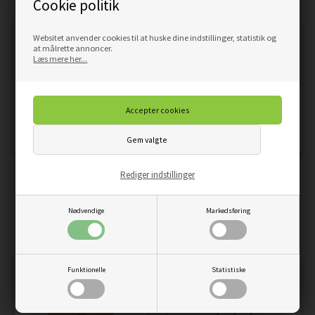
Cookie politik
Websitet anvender cookies til at huske dine indstillinger, statistik og
at målrette annoncer.
Læs mere her...
ROTTERDAM RUND HYLDE -
SINES VÆGHYLDE -
Rediger indstillinger
SORT OG NATUR
VÆGHYLDE, PAPIR, NATUR,
25X15X70 CM
510,00
DKK
Pris
Nødvendige
Markedsføring
270,00
DKK
Pris
Funktionelle
Statistiske