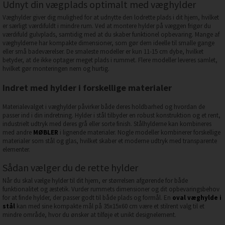
Udnyt din vægplads optimalt med væghylder
Væghylder giver dig mulighed for at udnytte den lodrette plads i dit hjem, hvilket
er særligt værdifuldt i mindre rum. Ved at montere hylder på væggen frigør du
værdifuld gulvplads, samtidig med at du skaber funktionel opbevaring. Mange af
væghylderne har kompakte dimensioner, som gør dem ideelle til smalle gange
eller små badeværelser. De smaleste modeller er kun 11-15 cm dybe, hvilket
betyder, at de ikke optager meget plads i rummet. Flere modeller leveres samlet,
hvilket gør monteringen nem og hurtig.
Indret med hylder i forskellige materialer
Materialevalget i væghylder påvirker både deres holdbarhed og hvordan de
passer ind i din indretning. Hylder i stål tilbyder en robust konstruktion og et rent,
industrielt udtryk med deres grå eller sorte finish. Stålhylderne kan kombineres
med andre
MØBLER
i lignende materialer. Nogle modeller kombinerer forskellige
materialer som stål og glas, hvilket skaber et moderne udtryk med transparente
elementer.
Sådan vælger du de rette hylder
Når du skal vælge hylder til dit hjem, er størrelsen afgørende for både
funktionalitet og æstetik. Vurder rummets dimensioner og dit opbevaringsbehov
for at finde hylder, der passer godt til både plads og formål. En
oval væghylde i
stål
kan med sine kompakte mål på 35x15x60 cm være et stilrent valg til et
mindre område, hvor du ønsker at tilføje et unikt designelement.