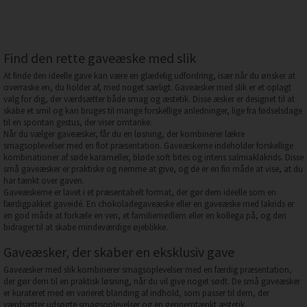
Find den rette gaveæske med slik
At finde den ideelle gave kan være en glædelig udfordring, især når du ønsker at
overraske en, du holder af, med noget særligt. Gaveæsker med slik er et oplagt
valg for dig, der værdsætter både smag og æstetik. Disse æsker er designet til at
skabe et smil og kan bruges til mange forskellige anledninger, lige fra fødselsdage
til en spontan gestus, der viser omtanke.
Når du vælger gaveæsker, får du en løsning, der kombinerer lækre
smagsoplevelser med en flot præsentation. Gaveæskerne indeholder forskellige
kombinationer af søde karameller, bløde soft bites og intens salmiaklakrids. Disse
små gaveæsker er praktiske og nemme at give, og de er en fin måde at vise, at du
har tænkt over gaven.
Gaveæskerne er lavet i et præsentabelt format, der gør dem ideelle som en
færdigpakket gaveidé. En chokoladegaveæske eller en gaveæske med lakrids er
en god måde at forkæle en ven, et familiemedlem eller en kollega på, og den
bidrager til at skabe mindeværdige øjeblikke.
Gaveæsker, der skaber en eksklusiv gave
Gaveæsker med slik kombinerer smagsoplevelser med en færdig præsentation,
der gør dem til en praktisk løsning, når du vil give noget sødt. De små gaveæsker
er kurateret med en varieret blanding af indhold, som passer til dem, der
værdsætter udsøgte smagsoplevelser og en gennemtænkt æstetik.