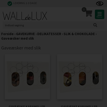
LEVERING 1-3 DAGE
0
Menu
Forside
›
GAVEKURVE
›
DELIKATESSER
›
SLIK & CHOKOLADE
›
Gaveæsker med slik
Gaveæsker med slik
GAVEÆSKE KARAMELLER,
GAVEÆSKE KARAMELLER,