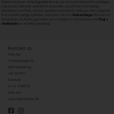
Æskerne kommer i et færdigpakket format, der eliminerer behovet for yderligere
indpakning. Indholdet spænder fra karameller og soft bites til forskellige
lakridstyper som finsk, salmiak og pebermynte lakrids. Dette gør dem velegnede
til at markere særlige øjeblikke, hvad enten det er til
fødselsdage
eller som en
venlig hilsen. Du finder også æsker, der er oplagte til at kombinere med
flag +
chokolade
for en festlig anledning.
Kontakt os
Sohu ApS
Centerpassagen 10
6400 Sønderborg
+45 72227071
Danmark
Cvr nr. 37306770
Sohu ApS
support@walldelux.dk