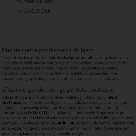
TIL MEGA 459 - SÆT
149,00
DKK
Pris
Find den rette postkasse til dit hjem
Valget af postkasse påvirker både din daglige postmodtagelse og husets udtryk.
En postkasse skal kunne beskytte din post mod vejrliget, samtidig med at den
harmonerer med husets arkitektur og dit personlige stiludtryk. Moderne
postkasser kombinerer funktionalitet med æstetik, så du både får sikker
postopbevaring og et designelement, der kan forbedre dit hjems facade.
Sådan vælger du den rigtige Mefa postkasse
Mefa postkasser er anerkendt for deres kvalitet og holdbarhed. En
hvid
postkasse
som Mefa Bosca 34 giver et rent udtryk, der fungerer som en god
baggrund for personlig dekoration. Hvis du ønsker et stramt og nordisk
formsprog, kan
Letter 111
med sit konvolut-inspirerede design være et godt
valg. Denne model er lavet af pulverlakeret galvaniseret stål, hvilket giver en stærk
overflade. En anden mulighed er
Puffin 300
, der har runde former inspireret af en
søpapegøje. Mange af disse postkasser kommer med en Rukolås, der giver god
sikkerhed og kan omstilles til din hoveddørsnøgle.