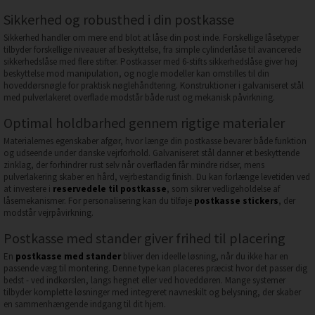
Sikkerhed og robusthed i din postkasse
Sikkerhed handler om mere end blot at låse din post inde. Forskellige låsetyper
tilbyder forskellige niveauer af beskyttelse, fra simple cylinderlåse til avancerede
sikkerhedslåse med flere stifter. Postkasser med 6-stifts sikkerhedslåse giver høj
beskyttelse mod manipulation, og nogle modeller kan omstilles til din
hoveddørsnøgle for praktisk nøglehåndtering. Konstruktioner i galvaniseret stål
med pulverlakeret overflade modstår både rust og mekanisk påvirkning.
Optimal holdbarhed gennem rigtige materialer
Materialernes egenskaber afgør, hvor længe din postkasse bevarer både funktion
og udseende under danske vejrforhold. Galvaniseret stål danner et beskyttende
zinklag, der forhindrer rust selv når overfladen får mindre ridser, mens
pulverlakering skaber en hård, vejrbestandig finish. Du kan forlænge levetiden ved
at investere i
reservedele til postkasse
, som sikrer vedligeholdelse af
låsemekanismer. For personalisering kan du tilføje
postkasse stickers
, der
modstår vejrpåvirkning.
Postkasse med stander giver frihed til placering
En
postkasse med stander
bliver den ideelle løsning, når du ikke har en
passende væg til montering. Denne type kan placeres præcist hvor det passer dig
bedst - ved indkørslen, langs hegnet eller ved hoveddøren. Mange systemer
tilbyder komplette løsninger med integreret navneskilt og belysning, der skaber
en sammenhængende indgang til dit hjem.