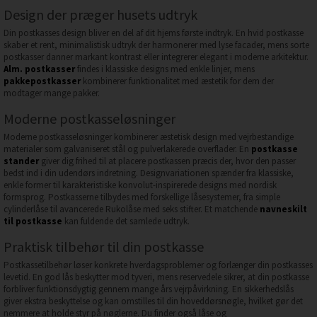
Design der præger husets udtryk
Din postkasses design bliver en del af dit hjems første indtryk. En hvid postkasse
skaber et rent, minimalistisk udtryk der harmonerer med lyse facader, mens sorte
postkasser danner markant kontrast eller integrerer elegant i moderne arkitektur.
Alm. postkasser
findes i klassiske designs med enkle linjer, mens
pakkepostkasser
kombinerer funktionalitet med æstetik for dem der
modtager mange pakker.
Moderne postkasseløsninger
Moderne postkasseløsninger kombinerer æstetisk design med vejrbestandige
materialer som galvaniseret stål og pulverlakerede overflader. En
postkasse
stander
giver dig frihed til at placere postkassen præcis der, hvor den passer
bedst ind i din udendørs indretning. Designvariationen spænder fra klassiske,
enkle former til karakteristiske konvolut-inspirerede designs med nordisk
formsprog. Postkasserne tilbydes med forskellige låsesystemer, fra simple
cylinderlåse til avancerede Rukolåse med seks stifter. Et matchende
navneskilt
til postkasse
kan fuldende det samlede udtryk.
Praktisk tilbehør til din postkasse
Postkassetilbehør løser konkrete hverdagsproblemer og forlænger din postkasses
levetid. En god lås beskytter mod tyveri, mens reservedele sikrer, at din postkasse
forbliver funktionsdygtig gennem mange års vejrpåvirkning. En sikkerhedslås
giver ekstra beskyttelse og kan omstilles til din hoveddørsnøgle, hvilket gør det
nemmere at holde styr på nøglerne. Du finder også låse og