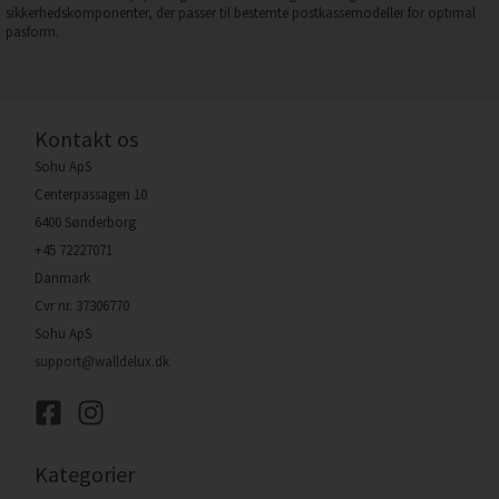
sikkerhedskomponenter, der passer til bestemte postkassemodeller for optimal
pasform.
Kontakt os
Sohu ApS
Centerpassagen 10
6400 Sønderborg
+45 72227071
Danmark
Cvr nr. 37306770
Sohu ApS
support@walldelux.dk
Kategorier