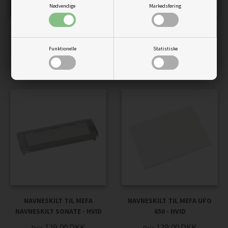
Nødvendige
Markedsføring
MONTERINGSPOSE TIL
MONTERINGSSÆT
STANDER 72
/AFSTANDSSTYKKER MEFA
Funktionelle
Statistiske
STANDER 28 HVID
169,00
DKK
Pris
179,00
DKK
Pris
NAVNESKILT TIL MEFA
NAVNESKILT TIL MEFA UFO
NAVNESKILT SONATE - HVID
650 - HVID
129,00
DKK
139,00
DKK