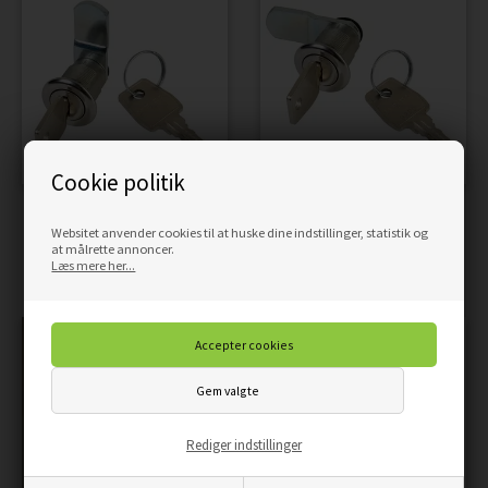
Cookie politik
MEFA SIKKERHEDSLÅS -
MEFA SIKKERHEDSLÅS -
Websitet anvender cookies til at huske dine indstillinger, statistik og
KAMSTYKKE OP
KAMSTYKKE TIL VENSTRE
at målrette annoncer.
Læs mere her...
320,00
DKK
320,00
DKK
Pris
Pris
Rediger indstillinger