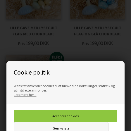
LILLE GAVE MED LYSEGULT
LILLE GAVE MED LYSEGULT
FLAG MED CHOKOLADE
FLAG OG BLÅ CHOKOLADE
199,00
DKK
199,00
DKK
Pris
Pris
Cookie politik
Websitet anvender cookies til at huske dine indstillinger, statistik og
at målrette annoncer.
Læs mere her...
LILLE GAVE MED STRIBET
FLAG OG CHOKOLADE