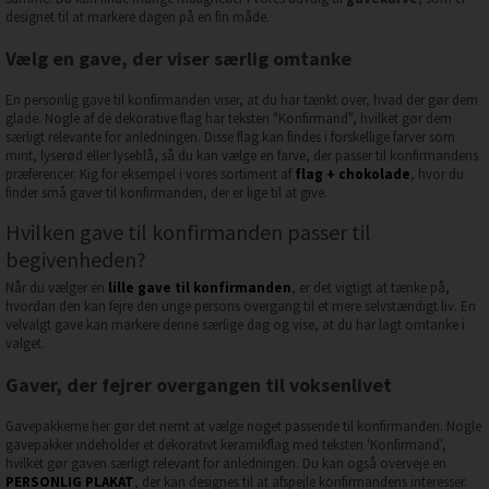
designet til at markere dagen på en fin måde.
Vælg en gave, der viser særlig omtanke
En personlig gave til konfirmanden viser, at du har tænkt over, hvad der gør dem
glade. Nogle af de dekorative flag har teksten "Konfirmand", hvilket gør dem
særligt relevante for anledningen. Disse flag kan findes i forskellige farver som
mint, lyserød eller lyseblå, så du kan vælge en farve, der passer til konfirmandens
præferencer. Kig for eksempel i vores sortiment af
flag + chokolade
, hvor du
finder små gaver til konfirmanden, der er lige til at give.
Hvilken gave til konfirmanden passer til
begivenheden?
Når du vælger en
lille gave til konfirmanden
, er det vigtigt at tænke på,
hvordan den kan fejre den unge persons overgang til et mere selvstændigt liv. En
velvalgt gave kan markere denne særlige dag og vise, at du har lagt omtanke i
valget.
Gaver, der fejrer overgangen til voksenlivet
Gavepakkerne her gør det nemt at vælge noget passende til konfirmanden. Nogle
gavepakker indeholder et dekorativt keramikflag med teksten 'Konfirmand',
hvilket gør gaven særligt relevant for anledningen. Du kan også overveje en
PERSONLIG PLAKAT
, der kan designes til at afspejle konfirmandens interesser.