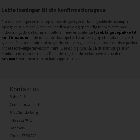
Lette løsninger til din konfirmationsgave
For dig, der søger en nem og passende gave, er de færdigpakkede løsninger et
oplagt valg. Gavepakkerne er klar til at give og sparer dig for besværet med
indpakning, da de kommer i cellofan med en sløjfe. En
lyseblå gavepakke til
konfirmanden
indeholder for eksempel et keramikflag og chokolade, hvilket
giver en fin kombination af noget dekorativt og en lille overraskelse. Disse pakker
findes i forskellige farver som mint, lyserød og lyseblå, så du kan vælge efter
konfirmandens præferencer. Du finder også andre dekorative elementer i
KERAMIK
-sortimentet, som kan supplere gaven.
Kontakt os
Sohu ApS
Centerpassagen 10
6400 Sønderborg
+45 72227071
Danmark
Cvr nr. 37306770