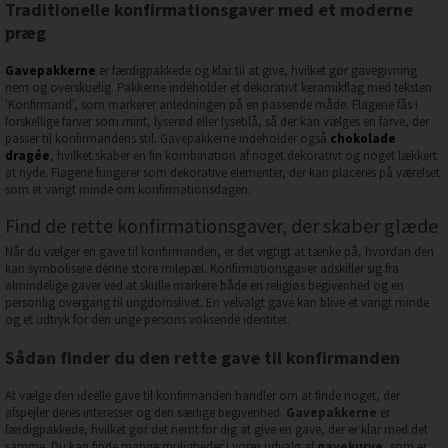
Traditionelle konfirmationsgaver med et moderne
præg
Gavepakkerne
er færdigpakkede og klar til at give, hvilket gør gavegivning
nem og overskuelig. Pakkerne indeholder et dekorativt keramikflag med teksten
'Konfirmand', som markerer anledningen på en passende måde. Flagene fås i
forskellige farver som mint, lyserød eller lyseblå, så der kan vælges en farve, der
passer til konfirmandens stil. Gavepakkerne indeholder også
chokolade
dragée
, hvilket skaber en fin kombination af noget dekorativt og noget lækkert
at nyde. Flagene fungerer som dekorative elementer, der kan placeres på værelset
som et varigt minde om konfirmationsdagen.
Find de rette konfirmationsgaver, der skaber glæde
Når du vælger en gave til konfirmanden, er det vigtigt at tænke på, hvordan den
kan symbolisere denne store milepæl. Konfirmationsgaver adskiller sig fra
almindelige gaver ved at skulle markere både en religiøs begivenhed og en
personlig overgang til ungdomslivet. En velvalgt gave kan blive et varigt minde
og et udtryk for den unge persons voksende identitet.
Sådan finder du den rette gave til konfirmanden
At vælge den ideelle gave til konfirmanden handler om at finde noget, der
afspejler deres interesser og den særlige begivenhed.
Gavepakkerne
er
færdigpakkede, hvilket gør det nemt for dig at give en gave, der er klar med det
samme. Du kan finde mange muligheder i vores udvalg af
gavekurve
, som er