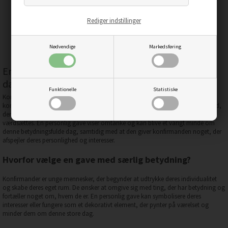
199,00
DKK
Pris
Rediger indstillinger
Nødvendige
Markedsføring
En gave til konfirmanden, der markerer en særlig
dag
Funktionelle
Statistiske
Konfirmationen markerer en vigtig overgang fra barn til ung voksen, hvor
konfirmanden begynder at forme sin egen identitet og stil. Det er en begivenhed,
der fejres med familie og venner, og som fortjener en gave, der huskes og
værdsættes. En personlig gave viser omtanke og kan blive et varigt minde om
denne betydningsfulde dag, samtidig med at den giver konfirmanden noget, der
afspejler deres personlighed og interesser.
Hvorfor vælge en gave med særlig betydning?
Konfirmander er unge mennesker, der begynder at udtrykke deres individualitet
og skabe deres eget rum. De ønsker at omgive sig med ting, der har betydning og
fortæller noget om, hvem de er. En personlig gave kan symbolisere deres
interesser eller fungere som et dekorativt element, der pynter på værelset og
minder dem om denne store dag.