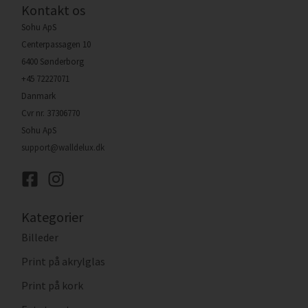
Kontakt os
Sohu ApS
Centerpassagen 10
6400 Sønderborg
+45 72227071
Danmark
Cvr nr. 37306770
Sohu ApS
support@walldelux.dk
Kategorier
Billeder
Print på akrylglas
Print på kork