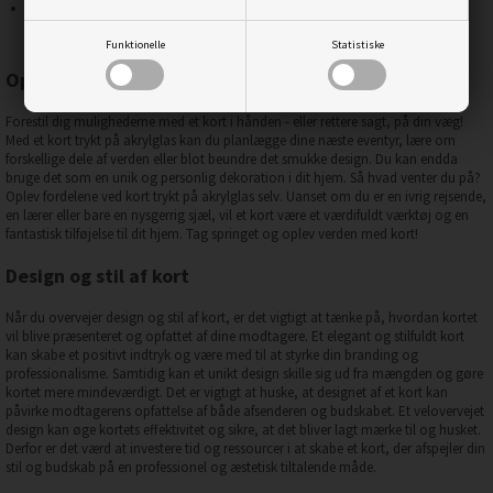
Holdbarhed: Når kort er trykt på akrylglas, bliver de endnu mere holdbare
og langvarige.
Funktionelle
Statistiske
Oplev verden med kort
Forestil dig mulighederne med et kort i hånden - eller rettere sagt, på din væg!
Med et kort trykt på akrylglas kan du planlægge dine næste eventyr, lære om
forskellige dele af verden eller blot beundre det smukke design. Du kan endda
bruge det som en unik og personlig dekoration i dit hjem. Så hvad venter du på?
Oplev fordelene ved kort trykt på akrylglas selv. Uanset om du er en ivrig rejsende,
en lærer eller bare en nysgerrig sjæl, vil et kort være et værdifuldt værktøj og en
fantastisk tilføjelse til dit hjem. Tag springet og oplev verden med kort!
Design og stil af kort
Når du overvejer design og stil af kort, er det vigtigt at tænke på, hvordan kortet
vil blive præsenteret og opfattet af dine modtagere. Et elegant og stilfuldt kort
kan skabe et positivt indtryk og være med til at styrke din branding og
professionalisme. Samtidig kan et unikt design skille sig ud fra mængden og gøre
kortet mere mindeværdigt. Det er vigtigt at huske, at designet af et kort kan
påvirke modtagerens opfattelse af både afsenderen og budskabet. Et velovervejet
design kan øge kortets effektivitet og sikre, at det bliver lagt mærke til og husket.
Derfor er det værd at investere tid og ressourcer i at skabe et kort, der afspejler din
stil og budskab på en professionel og æstetisk tiltalende måde.