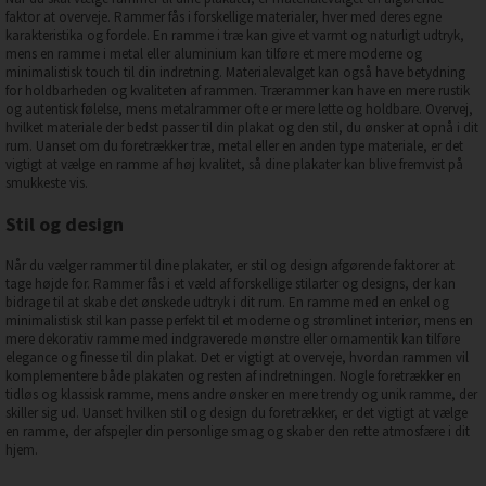
faktor at overveje. Rammer fås i forskellige materialer, hver med deres egne
karakteristika og fordele. En ramme i træ kan give et varmt og naturligt udtryk,
mens en ramme i metal eller aluminium kan tilføre et mere moderne og
minimalistisk touch til din indretning. Materialevalget kan også have betydning
for holdbarheden og kvaliteten af rammen. Trærammer kan have en mere rustik
og autentisk følelse, mens metalrammer ofte er mere lette og holdbare. Overvej,
hvilket materiale der bedst passer til din plakat og den stil, du ønsker at opnå i dit
rum. Uanset om du foretrækker træ, metal eller en anden type materiale, er det
vigtigt at vælge en ramme af høj kvalitet, så dine plakater kan blive fremvist på
smukkeste vis.
Stil og design
Når du vælger rammer til dine plakater, er stil og design afgørende faktorer at
tage højde for. Rammer fås i et væld af forskellige stilarter og designs, der kan
bidrage til at skabe det ønskede udtryk i dit rum. En ramme med en enkel og
minimalistisk stil kan passe perfekt til et moderne og strømlinet interiør, mens en
mere dekorativ ramme med indgraverede mønstre eller ornamentik kan tilføre
elegance og finesse til din plakat. Det er vigtigt at overveje, hvordan rammen vil
komplementere både plakaten og resten af indretningen. Nogle foretrækker en
tidløs og klassisk ramme, mens andre ønsker en mere trendy og unik ramme, der
skiller sig ud. Uanset hvilken stil og design du foretrækker, er det vigtigt at vælge
en ramme, der afspejler din personlige smag og skaber den rette atmosfære i dit
hjem.