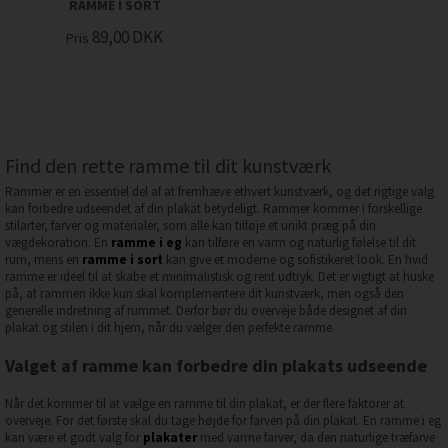
RAMME I SORT
89,00
DKK
Pris
Find den rette ramme til dit kunstværk
Rammer er en essentiel del af at fremhæve ethvert kunstværk, og det rigtige valg
kan forbedre udseendet af din plakat betydeligt. Rammer kommer i forskellige
stilarter, farver og materialer, som alle kan tilføje et unikt præg på din
vægdekoration. En
ramme i eg
kan tilføre en varm og naturlig følelse til dit
rum, mens en
ramme i sort
kan give et moderne og sofistikeret look. En hvid
ramme er ideel til at skabe et minimalistisk og rent udtryk. Det er vigtigt at huske
på, at rammen ikke kun skal komplementere dit kunstværk, men også den
generelle indretning af rummet. Derfor bør du overveje både designet af din
plakat og stilen i dit hjem, når du vælger den perfekte ramme.
Valget af ramme kan forbedre din plakats udseende
Når det kommer til at vælge en ramme til din plakat, er der flere faktorer at
overveje. For det første skal du tage højde for farven på din plakat. En ramme i eg
kan være et godt valg for
plakater
med varme farver, da den naturlige træfarve