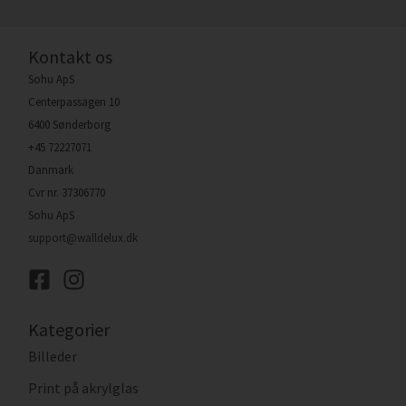
Kontakt os
Sohu ApS
Centerpassagen 10
6400 Sønderborg
+45 72227071
Danmark
Cvr nr. 37306770
Sohu ApS
support@walldelux.dk
Kategorier
Billeder
Print på akrylglas