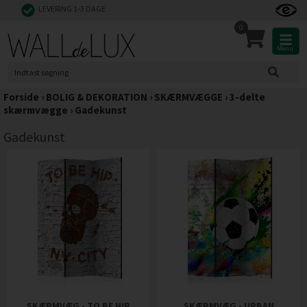
LEVERING 1-3 DAGE
0
Menu
Forside
›
BOLIG & DEKORATION
›
SKÆRMVÆGGE
›
3-delte
skærmvægge
›
Gadekunst
Gadekunst
SKÆRMVÆG - TO BE HIP
SKÆRMVÆG - URBAN