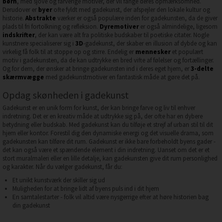
børn
, med sjove og farverige motiver, der vil fange deres opmærksomhed.
Derudover er
byer
ofte fyldt med gadekunst, der afspejler den lokale kultur og
historie.
Abstrakte
værker er også populære inden for gadekunsten, da de giver
plads til fri fortolkning og refleksion.
Dyremotiver
er også almindelige, ligesom
indskrifter
, der kan være alt fra politiske budskaber til poetiske citater. Nogle
kunstnere specialiserer sig i
3D
-gadekunst, der skaber en illusion af dybde og kan
virkelig få folk til at stoppe op og stirre. Endelig er
mennesker
et populært
motiv i gadekunsten, da de kan udtrykke en bred vifte af følelser og fortællinger.
Og for dem, der ønsker at bringe gadekunsten ind i deres eget hjem, er
3-delte
skærmvægge
med gadekunstmotiver en fantastisk måde at gøre det på.
Opdag skønheden i gadekunst
Gadekunst er en unik form for kunst, der kan bringe farve og liv til enhver
indretning. Det er en kreativ måde at udtrykke sig på, der ofte har en dybere
betydning eller budskab. Med gadekunst kan du tilføje et strejf af urban stil til dit
hjem eller kontor. Forestil dig den dynamiske energi og det visuelle drama, som
gadekunsten kan tilføre dit rum. Gadekunst er ikke bare forbeholdt byens gader -
det kan også være et spændende element i din indretning. Uanset om det er et
stort muralmaleri eller en lille detalje, kan gadekunsten give dit rum personlighed
og karakter. Når du vælger gadekunst, får du:
Et unikt kunstværk der skiller sig ud
Muligheden for at bringe lidt af byens puls ind i dit hjem
En samtalestarter - folk vil altid være nysgerrige efter at høre historien bag
din gadekunst