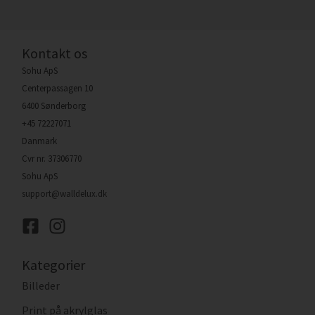
Kontakt os
Sohu ApS
Centerpassagen 10
6400 Sønderborg
+45 72227071
Danmark
Cvr nr. 37306770
Sohu ApS
support@walldelux.dk
Kategorier
Billeder
Print på akrylglas