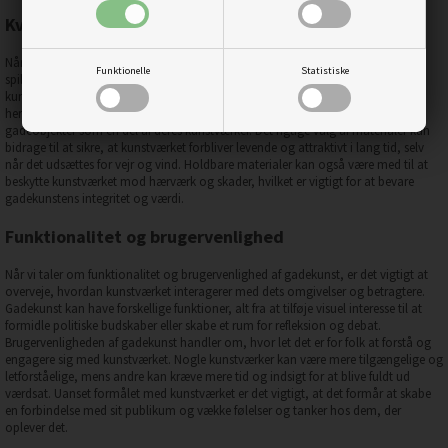
Kvaliteten af materialer i produktionen
Når det kommer til kvaliteten af materialer brugt i produktionen af gadekunst,
Funktionelle
Statistiske
spiller valget af materialer en afgørende rolle i holdbarheden og udseendet af
kunstværket. Gadekunstnere kan vælge mellem en række forskellige materialer,
herunder spraymaling, akrylmaling, stencils, affaldsmaterialer og endda
gadeobjekter som en del af deres kunstværker. Det rigtige valg af materialer kan
bidrage til at sikre, at kunstværket forbliver levende og attraktivt i lang tid, selv
når det udsættes for vejr og vind. Holdbare materialer kan også være med til at
beskytte kunstværket mod hærværk og skader, hvilket er vigtigt for at bevare
gadekunstens integritet og værdi.
Funktionalitet og brugervenlighed
Når vi taler om funktionalitet og brugervenlighed af gadekunst, er det vigtigt at
overveje, hvordan kunstværket interagerer med dets omgivelser og betragtere.
Gadekunst kan have forskellige funktioner, alt fra at tilføje visuel interesse til at
formidle politiske budskaber eller skabe et rum for refleksion og debat.
Brugervenligheden af gadekunst handler om, hvor let det er for folk at forstå og
engagere sig med kunstværket. Nogle kunstværker kan være mere tilgængelige og
letforståelige, mens andre kan kræve mere tid og indsigt for at blive fuldt ud
værdsat. Uanset formålet med kunstværket er det vigtigt, at det formår at skabe
en forbindelse med sit publikum og vække følelser og tanker hos dem, der
oplever det.