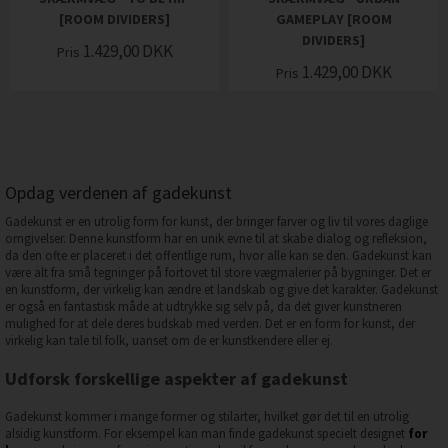
[ROOM DIVIDERS]
GAMEPLAY [ROOM
DIVIDERS]
1.429,00
DKK
Pris
1.429,00
DKK
Pris
Opdag verdenen af gadekunst
Gadekunst er en utrolig form for kunst, der bringer farver og liv til vores daglige
omgivelser. Denne kunstform har en unik evne til at skabe dialog og refleksion,
da den ofte er placeret i det offentlige rum, hvor alle kan se den. Gadekunst kan
være alt fra små tegninger på fortovet til store vægmalerier på bygninger. Det er
en kunstform, der virkelig kan ændre et landskab og give det karakter. Gadekunst
er også en fantastisk måde at udtrykke sig selv på, da det giver kunstneren
mulighed for at dele deres budskab med verden. Det er en form for kunst, der
virkelig kan tale til folk, uanset om de er kunstkendere eller ej.
Udforsk forskellige aspekter af gadekunst
Gadekunst kommer i mange former og stilarter, hvilket gør det til en utrolig
alsidig kunstform. For eksempel kan man finde gadekunst specielt designet
for