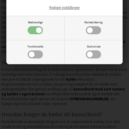
Sådan finder du det bedste konsolbord til din stil
Konsolborde skiller sig ud fra andre bordtyper ved deres smalle design og
Rediger indstillinger
vægorienterede placering, hvilket gør dem ideelle til entréer og gangarealer, hvor
pladsen er begrænset. Med deres typiske højde på omkring 80 cm fungerer de som
det ideelle aflægningsbord til nøgler og post, samtidig med at de kan rumme
Nødvendige
Markedsføring
dekorative elementer på deres hylder.
Hvis du er til et moderne udtryk, kan et
konsolbord i sort stål
med to sorte
hylder give et rent og minimalistisk udtryk. For en varmere følelse findes der
konsolborde med sort stel og hylder i egetræslook. Der er også
modeller med
en hylde og et travertin-look
, der tilfører et naturligt stenlook der passer til
Funktionelle
Statistiske
både klassiske og moderne indretningsstile.
Skab harmoni i rummet med et konsolbord
Et konsolbord kan bidrage til at skabe balance og harmoni i dit rum ved at binde
forskellige elementer sammen. Et velvalgt konsolbord kan definere et område
eller give et stilfuldt udgangspunkt for din
hylde
-dekoration.
Nogle konsolborde har to hylder, der giver dig mulighed for at udstille dine
yndlingsobjekter eller gemme småting væk. Et
konsolbord med sort ramme
og hylder i egetræslook
kan tilføje både funktionalitet og et æstetisk løft.
Konsolborde kan også være en del af større
OPBEVARINGSMØBLER
, der
hjælper dig med at holde orden i hjemmet.
Hvordan bruger du bedst dit konsolbord?
Konsolbordet er oprindeligt designet som et vægorienteret møbel, hvor dets
smalle profil og standardhøjde på omkring 80 cm skaber optimal balance