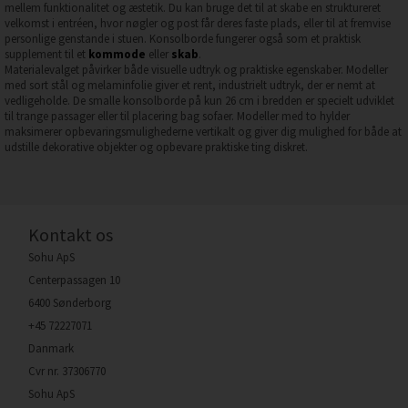
mellem funktionalitet og æstetik. Du kan bruge det til at skabe en struktureret
velkomst i entréen, hvor nøgler og post får deres faste plads, eller til at fremvise
personlige genstande i stuen. Konsolborde fungerer også som et praktisk
supplement til et
kommode
eller
skab
.
Materialevalget påvirker både visuelle udtryk og praktiske egenskaber. Modeller
med sort stål og melaminfolie giver et rent, industrielt udtryk, der er nemt at
vedligeholde. De smalle konsolborde på kun 26 cm i bredden er specielt udviklet
til trange passager eller til placering bag sofaer. Modeller med to hylder
maksimerer opbevaringsmulighederne vertikalt og giver dig mulighed for både at
udstille dekorative objekter og opbevare praktiske ting diskret.
Kontakt os
Sohu ApS
Centerpassagen 10
6400 Sønderborg
+45 72227071
Danmark
Cvr nr. 37306770
Sohu ApS