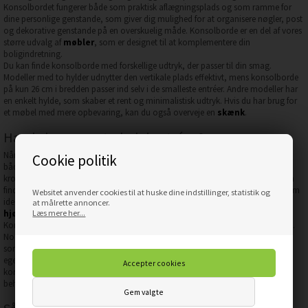
Konsolbordet fungerer både som praktisk aflægningsplads og som ramme for
dine personlige genstande, som giver dig mulighed for at organisere nøgler, post
og dekorative genstande på en overskuelig måde. Konsolborde er en del af vores
større udvalg af
møbler
, som er designet til at komplementere din
boligindretning.
Du kan finde konsolborde med forskellige udtryk, der passer til din smag.
Modeller med to hylder udnytter den vertikale plads effektivt, mens konsolborde
på kun 26 cm i bredden passer ind selv i de smalleste entréer. Andre modeller har
en enkelt hylde, som skaber et rent og minimalistisk udtryk. Hvis du har brug for
et møbel med mere opbevaring, kan du også overveje en
skænk
.
Har du begrænset plads i entréen?
Når pladsen er kostbar, kan et smalt konsolbord være løsningen, der giver dig
Cookie politik
både stil og funktionalitet. Et smalt konsolbord lader dig udnytte de mindste
kroge i hjemmet, så du får et praktisk møbel uden at overfylde rummet. Du kan
finde smalle konsolborde, der er så slanke som 26 cm i bredden, hvilket gør dem
Websitet anvender cookies til at huske dine indstillinger, statistik og
ideelle til smalle passager eller små vægsektioner. Du kan også overveje et
at målrette annoncer.
hjørnebord
Læs mere her...
for at udnytte ubrugte hjørner.
Konsolbordene kommer i forskellige materialer, der kan matche din indretning.
Nogle modeller har et sort konsolbord-design med en ramme og hylder i stål,
som giver et moderne udtryk. Andre har sort stel kombineret med hylder i
egetræslook, hvilket tilfører en varmere følelse til rummet. Der findes også
konsolborde med et elegant travertin look. Du kan finde det, der passer til dine
behov blandt vores
borde
.