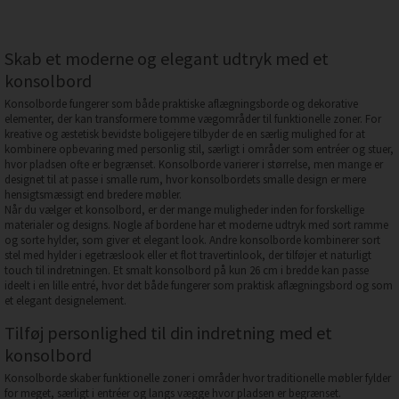
Skab et moderne og elegant udtryk med et
konsolbord
Konsolborde fungerer som både praktiske aflægningsborde og dekorative
elementer, der kan transformere tomme vægområder til funktionelle zoner. For
kreative og æstetisk bevidste boligejere tilbyder de en særlig mulighed for at
kombinere opbevaring med personlig stil, særligt i områder som entréer og stuer,
hvor pladsen ofte er begrænset. Konsolborde varierer i størrelse, men mange er
designet til at passe i smalle rum, hvor konsolbordets smalle design er mere
hensigtsmæssigt end bredere møbler.
Når du vælger et konsolbord, er der mange muligheder inden for forskellige
materialer og designs. Nogle af bordene har et moderne udtryk med sort ramme
og sorte hylder, som giver et elegant look. Andre konsolborde kombinerer sort
stel med hylder i egetræslook eller et flot travertinlook, der tilføjer et naturligt
touch til indretningen. Et smalt konsolbord på kun 26 cm i bredde kan passe
ideelt i en lille entré, hvor det både fungerer som praktisk aflægningsbord og som
et elegant designelement.
Tilføj personlighed til din indretning med et
konsolbord
Konsolborde skaber funktionelle zoner i områder hvor traditionelle møbler fylder
for meget, særligt i entréer og langs vægge hvor pladsen er begrænset.