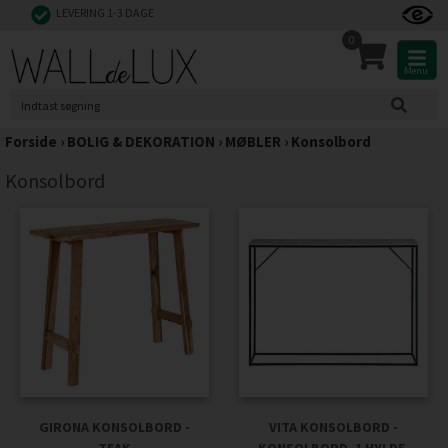
LEVERING 1-3 DAGE
0
Menu
Forside
›
BOLIG & DEKORATION
›
MØBLER
›
Konsolbord
Konsolbord
GIRONA KONSOLBORD -
VITA KONSOLBORD -