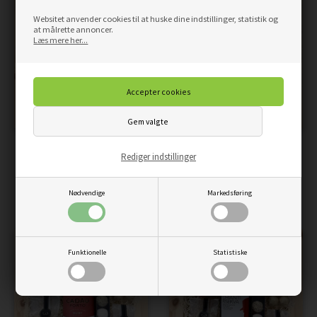
Websitet anvender cookies til at huske dine indstillinger, statistik og
at målrette annoncer.
Læs mere her...
JULEGAVEKURV MED
JULEGAVEKURV MED
Rediger indstillinger
JULEØL, CHOKOLADE OG
KERAMIKFLAG OG TEA
LAKRIDS
279,00
DKK
Pris
Nødvendige
Markedsføring
259,00
DKK
Pris
Funktionelle
Statistiske