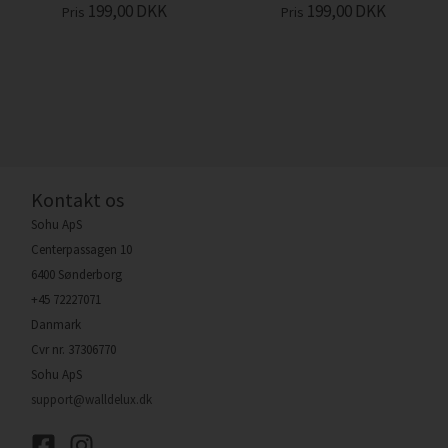
199,00
DKK
199,00
DKK
Pris
Pris
Kontakt os
Sohu ApS
Centerpassagen 10
6400 Sønderborg
+45 72227071
Danmark
Cvr nr. 37306770
Sohu ApS
support@walldelux.dk