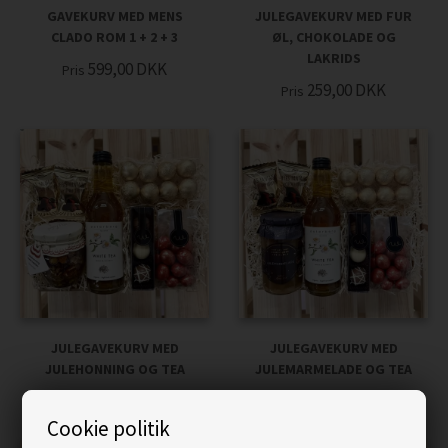
GAVEKURV MED MENS
JULEGAVEKURV MED FUR
CLADO ROM 1 + 2 + 3
ØL, CHOKOLADE OG
LAKRIDS
599,00
DKK
Pris
259,00
DKK
Pris
JULEGAVEKURV MED
JULEGAVEKURV MED
JULEHONNING OG TEA
JULEMARMELADE OG TEA
259,00
DKK
249,00
DKK
Pris
Pris
Cookie politik