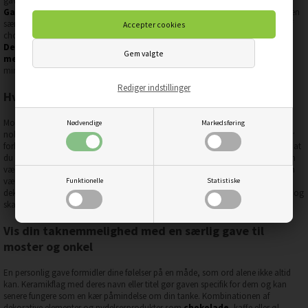
gave kan styrke jeres bånd og udtrykke hvor meget de betyder for dig.
Gavekurve
med personlige detaljer som keramikflag med deres navn skaber en
særlig kombination af det praktiske og det følelsesmæssige, mens indholdet af
chokolade og andre lækkerier gør gaven til en oplevelse de kan nyde sammen.
Den lille gave til moster med keramikflag
eller
gavekurven til onkel
med flag og øl
viser, hvordan personlige elementer kan gøre en gave særlig
mindeværdig.
Rediger indstillinger
Hvorfor give en gave til moster og onkel?
Moster og onkel indtager ofte en særlig plads i familiedynamikken - de er nære
Nødvendige
Markedsføring
nok til at være fortrolige, men har samtidig en frihed fra forældrerollen, der gør
forholdet specielt. En gave til dem anerkender deres betydning i dit liv og viser, at
du værdsætter den kærlighed og støtte, de har givet dig gennem årene. Det kan
være ved særlige lejligheder som fødselsdage, jul eller bryllupsdag, eller det kan
være en spontan gestus for at vise taknemmelighed. Gavekurve med både
Funktionelle
Statistiske
dekorative elementer og spiselige godbidder appellerer til deres sans for hygge og
skaber en oplevelse, der kan deles og nydes over tid.
Vis din taknemmelighed med en særlig gave til
moster og onkel
En personlig gave formidler dine følelser på en måde, som ord alene ikke altid
kan. Keramikflag med deres navn eller titel gør gaven specifik for dem og kan
senere fungere som en kær påmindelse om din tanke. Kombinationen af
dekorative elementer og nydelsesprodukter som
chokolade
, kaffe eller øl