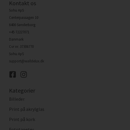
Kontakt os
Sohu ApS
Centerpassagen 10
6400 Sønderborg
+45 72227071
Danmark
Cvr nr. 37306770
Sohu ApS
support@walldelux.dk
Kategorier
Billeder
Print på akrylglas
Print på kork
Fototapeter