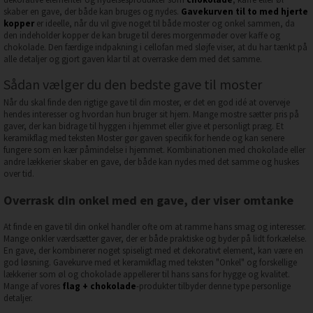
skaber en gave, der både kan bruges og nydes.
Gavekurven til to med hjerte
kopper
er ideelle, når du vil give noget til både moster og onkel sammen, da
den indeholder kopper de kan bruge til deres morgenmøder over kaffe og
chokolade. Den færdige indpakning i cellofan med sløjfe viser, at du har tænkt på
alle detaljer og gjort gaven klar til at overraske dem med det samme.
Sådan vælger du den bedste gave til moster
Når du skal finde den rigtige gave til din moster, er det en god idé at overveje
hendes interesser og hvordan hun bruger sit hjem. Mange mostre sætter pris på
gaver, der kan bidrage til hyggen i hjemmet eller give et personligt præg. Et
keramikflag med teksten Moster gør gaven specifik for hende og kan senere
fungere som en kær påmindelse i hjemmet. Kombinationen med chokolade eller
andre lækkerier skaber en gave, der både kan nydes med det samme og huskes
over tid.
Overrask din onkel med en gave, der viser omtanke
At finde en gave til din onkel handler ofte om at ramme hans smag og interesser.
Mange onkler værdsætter gaver, der er både praktiske og byder på lidt forkælelse.
En gave, der kombinerer noget spiseligt med et dekorativt element, kan være en
god løsning. Gavekurve med et keramikflag med teksten "Onkel" og forskellige
lækkerier som øl og chokolade appellerer til hans sans for hygge og kvalitet.
Mange af vores
flag + chokolade
-produkter tilbyder denne type personlige
detaljer.