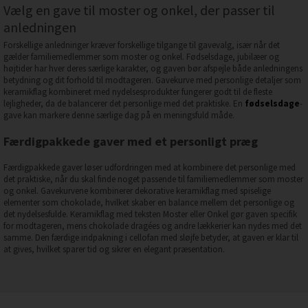
Vælg en gave til moster og onkel, der passer til
anledningen
Forskellige anledninger kræver forskellige tilgange til gavevalg, især når det
gælder familiemedlemmer som moster og onkel. Fødselsdage, jubilæer og
højtider har hver deres særlige karakter, og gaven bør afspejle både anledningens
betydning og dit forhold til modtageren. Gavekurve med personlige detaljer som
keramikflag kombineret med nydelsesprodukter fungerer godt til de fleste
lejligheder, da de balancerer det personlige med det praktiske. En
fødselsdage
-
gave kan markere denne særlige dag på en meningsfuld måde.
Færdigpakkede gaver med et personligt præg
Færdigpakkede gaver løser udfordringen med at kombinere det personlige med
det praktiske, når du skal finde noget passende til familiemedlemmer som moster
og onkel. Gavekurvene kombinerer dekorative keramikflag med spiselige
elementer som chokolade, hvilket skaber en balance mellem det personlige og
det nydelsesfulde. Keramikflag med teksten Moster eller Onkel gør gaven specifik
for modtageren, mens chokolade dragées og andre lækkerier kan nydes med det
samme. Den færdige indpakning i cellofan med sløjfe betyder, at gaven er klar til
at gives, hvilket sparer tid og sikrer en elegant præsentation.