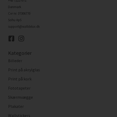
+45 72227071
Danmark
Cvr nr. 37306770
Sohu ApS
support@walldelux.dk
Kategorier
Billeder
Print på akrylglas
Print på kork
Fototapeter
Skærmvægge
Plakater
Wallstickers