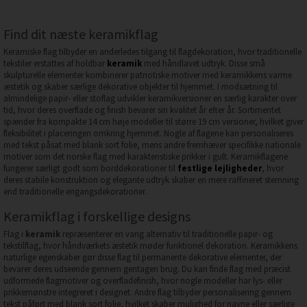
Find dit næste keramikflag
Keramiske flag tilbyder en anderledes tilgang til flagdekoration, hvor traditionelle
tekstiler erstattes af holdbar
keramik
med håndlavet udtryk. Disse små
skulpturelle elementer kombinerer patriotiske motiver med keramikkens varme
æstetik og skaber særlige dekorative objekter til hjemmet. I modsætning til
almindelige papir- eller stoflag udvikler keramikversioner en særlig karakter over
tid, hvor deres overflade og finish bevarer sin kvalitet år efter år. Sortimentet
spænder fra kompakte 14 cm høje modeller til større 19 cm versioner, hvilket giver
fleksibilitet i placeringen omkring hjemmet. Nogle af flagene kan personaliseres
med tekst påsat med blank sort folie, mens andre fremhæver specifikke nationale
motiver som det norske flag med karakteristiske prikker i gult. Keramikflagene
fungerer særligt godt som borddekorationer til
festlige lejligheder
, hvor
deres stabile konstruktion og elegante udtryk skaber en mere raffineret stemning
end traditionelle engangsdekorationer.
Keramikflag i forskellige designs
Flag i
keramik
repræsenterer en varig alternativ til traditionelle papir- og
tekstilflag, hvor håndværkets æstetik møder funktionel dekoration. Keramikkens
naturlige egenskaber gør disse flag til permanente dekorative elementer, der
bevarer deres udseende gennem gentagen brug. Du kan finde flag med præcist
udformede flagmotiver og overfladefinish, hvor nogle modeller har lys- eller
prikkemønstre integreret i designet. Andre flag tilbyder personalisering gennem
tekst påført med blank sort folie, hvilket skaber mulighed for navne eller særlige