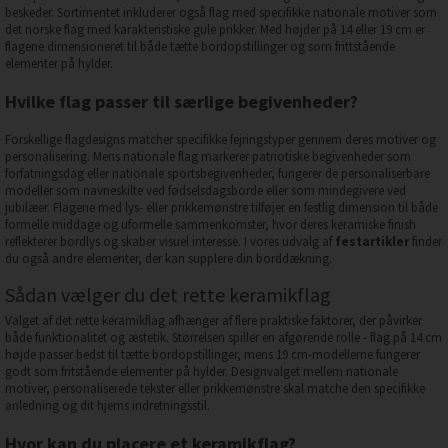
beskeder. Sortimentet inkluderer også flag med specifikke nationale motiver som
det norske flag med karakteristiske gule prikker. Med højder på 14 eller 19 cm er
flagene dimensioneret til både tætte bordopstillinger og som frittstående
elementer på hylder.
Hvilke flag passer til særlige begivenheder?
Forskellige flagdesigns matcher specifikke fejringstyper gennem deres motiver og
personalisering. Mens nationale flag markerer patriotiske begivenheder som
forfatningsdag eller nationale sportsbegivenheder, fungerer de personaliserbare
modeller som navneskilte ved fødselsdagsborde eller som mindegivere ved
jubilæer. Flagene med lys- eller prikkemønstre tilføjer en festlig dimension til både
formelle middage og uformelle sammenkomster, hvor deres keramiske finish
reflekterer bordlys og skaber visuel interesse. I vores udvalg af
festartikler
finder
du også andre elementer, der kan supplere din borddækning.
Sådan vælger du det rette keramikflag
Valget af det rette keramikflag afhænger af flere praktiske faktorer, der påvirker
både funktionalitet og æstetik. Størrelsen spiller en afgørende rolle - flag på 14 cm
højde passer bedst til tætte bordopstillinger, mens 19 cm-modellerne fungerer
godt som fritstående elementer på hylder. Designvalget mellem nationale
motiver, personaliserede tekster eller prikkemønstre skal matche den specifikke
anledning og dit hjems indretningsstil.
Hvor kan du placere et keramikflag?