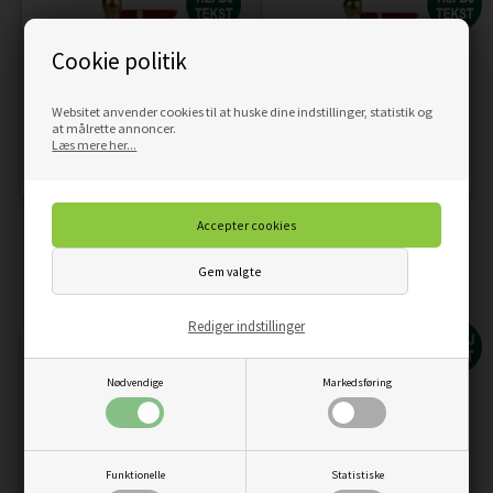
Cookie politik
Websitet anvender cookies til at huske dine indstillinger, statistik og
at målrette annoncer.
Læs mere her...
FLAG LYSERØD/PRIKKER H:
FLAG M/RØDE STRIBER H:
14CM KERAMIK
14CM KERAMIK
129,00
DKK
129,00
DKK
Pris
Pris
Rediger indstillinger
Nødvendige
Markedsføring
Funktionelle
Statistiske