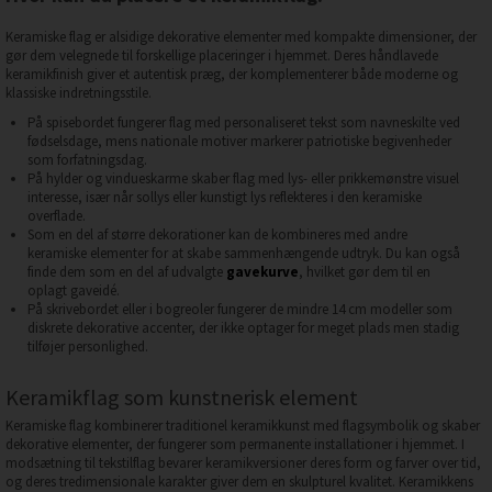
Keramiske flag er alsidige dekorative elementer med kompakte dimensioner, der
gør dem velegnede til forskellige placeringer i hjemmet. Deres håndlavede
keramikfinish giver et autentisk præg, der komplementerer både moderne og
klassiske indretningsstile.
På spisebordet fungerer flag med personaliseret tekst som navneskilte ved
fødselsdage, mens nationale motiver markerer patriotiske begivenheder
som forfatningsdag.
På hylder og vindueskarme skaber flag med lys- eller prikkemønstre visuel
interesse, især når sollys eller kunstigt lys reflekteres i den keramiske
overflade.
Som en del af større dekorationer kan de kombineres med andre
keramiske elementer for at skabe sammenhængende udtryk. Du kan også
finde dem som en del af udvalgte
gavekurve
, hvilket gør dem til en
oplagt gaveidé.
På skrivebordet eller i bogreoler fungerer de mindre 14 cm modeller som
diskrete dekorative accenter, der ikke optager for meget plads men stadig
tilføjer personlighed.
Keramikflag som kunstnerisk element
Keramiske flag kombinerer traditionel keramikkunst med flagsymbolik og skaber
dekorative elementer, der fungerer som permanente installationer i hjemmet. I
modsætning til tekstilflag bevarer keramikversioner deres form og farver over tid,
og deres tredimensionale karakter giver dem en skulpturel kvalitet. Keramikkens