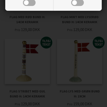
FLAG MED RØD BUND H:
FLAG MINT MED LYSERØD
14CM KERAMIK
BUND H: 14CM KERAMIK
129,00
DKK
129,00
DKK
Pris
Pris
FLAG STRIBET MED GUL
FLAG LYS MED GRØN BUND
BUND H: 14CM KERAMIK
H: 19CM
129,00
DKK
159,00
DKK
Pris
Pris