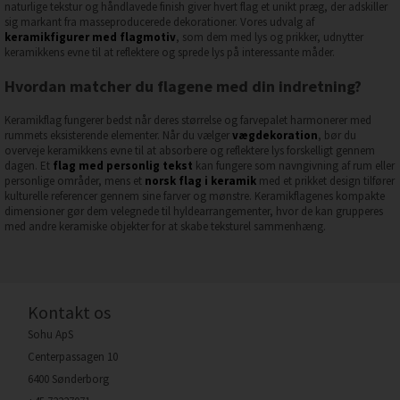
naturlige tekstur og håndlavede finish giver hvert flag et unikt præg, der adskiller
sig markant fra masseproducerede dekorationer. Vores udvalg af
keramikfigurer med flagmotiv
, som dem med lys og prikker, udnytter
keramikkens evne til at reflektere og sprede lys på interessante måder.
Hvordan matcher du flagene med din indretning?
Keramikflag fungerer bedst når deres størrelse og farvepalet harmonerer med
rummets eksisterende elementer. Når du vælger
vægdekoration
, bør du
overveje keramikkens evne til at absorbere og reflektere lys forskelligt gennem
dagen. Et
flag med personlig tekst
kan fungere som navngivning af rum eller
personlige områder, mens et
norsk flag i keramik
med et prikket design tilfører
kulturelle referencer gennem sine farver og mønstre. Keramikflagenes kompakte
dimensioner gør dem velegnede til hyldearrangementer, hvor de kan grupperes
med andre keramiske objekter for at skabe teksturel sammenhæng.
Kontakt os
Sohu ApS
Centerpassagen 10
6400 Sønderborg