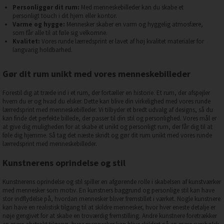
Personliggør dit rum:
Med menneskebilleder kan du skabe et
personligt touch i dit hjem eller kontor.
Varme og hygge:
Mennesker skaber en varm og hyggelig atmosfære,
som får alle til at føle sig velkomne.
Kvalitet:
Vores runde lærredsprint er lavet af høj kvalitet materialer for
langvarig holdbarhed.
Gør dit rum unikt med vores menneskebilleder
Forestil dig at træde ind i et rum, der fortæller en historie. Et rum, der afspejler
hvem du er og hvad du elsker. Dette kan blive din virkelighed med vores runde
lærredsprint med menneskebilleder. Vi tilbyder et bredt udvalg af designs, så du
kan finde det perfekte billede, der passer til din stil og personlighed. Vores mål er
at give dig muligheden for at skabe et unikt og personligt rum, der får dig til at
føle dig hjemme. Så tag det næste skridt og gør dit rum unikt med vores runde
lærredsprint med menneskebilleder.
Kunstnerens oprindelse og stil
Kunstnerens oprindelse og stil spiller en afgørende rolle i skabelsen af kunstværker
med mennesker som motiv. En kunstners baggrund og personlige stil kan have
stor indflydelse på, hvordan mennesker bliver fremstillet i værket. Nogle kunstnere
kan have en realistisk tilgang til at skildre mennesker, hvor hver eneste detalje er
nøje gengivet for at skabe en troværdig fremstilling. Andre kunstnere foretrækker