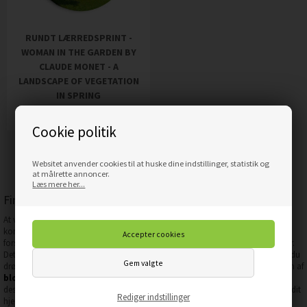
RUNDT LÆRREDSPRINT -
WOMAN IN THE GARDEN BY
CLAUDE MONET - A
LANDSCAPE OF VEGETATION
IN SPRING
529,00
DKK
Pris
Cookie politik
Websitet anvender cookies til at huske dine indstillinger, statistik og
at målrette annoncer.
Læs mere her...
Find dit personlige lærredsprint
At vælge det rette
runde lærredsprint
kan være en udfordring, især når det
kommer til at udtrykke din individuelle stil og personlighed. Mennesker har
forskellige præferencer, og det er vigtigt at finde noget, der afspejler hvem du er.
Det kan være et landskab, der minder dig om et sted, du holder af, eller en by, du
drømmer om at besøge. Måske er du mere tiltrukket af naturens skønhed i form af
blomster
eller
dyr
. Eller måske foretrækker du mere abstrakte baggrunde og
design. Uanset hvad dit valg er, skal du sørge for, at det passer til din smag og dit
Rediger indstillinger
hjem.