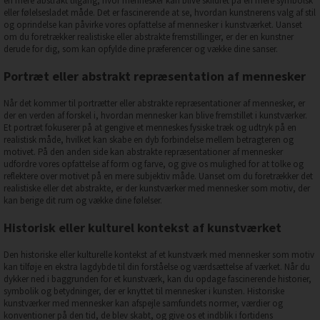
en mere abstrakt tilgang, hvor mennesker kan blive skildret på en mere symbolsk
eller følelsesladet måde. Det er fascinerende at se, hvordan kunstnerens valg af stil
og oprindelse kan påvirke vores opfattelse af mennesker i kunstværket. Uanset
om du foretrækker realistiske eller abstrakte fremstillinger, er der en kunstner
derude for dig, som kan opfylde dine præferencer og vække dine sanser.
Portræt eller abstrakt repræsentation af mennesker
Når det kommer til portrætter eller abstrakte repræsentationer af mennesker, er
der en verden af forskel i, hvordan mennesker kan blive fremstillet i kunstværker.
Et portræt fokuserer på at gengive et menneskes fysiske træk og udtryk på en
realistisk måde, hvilket kan skabe en dyb forbindelse mellem betragteren og
motivet. På den anden side kan abstrakte repræsentationer af mennesker
udfordre vores opfattelse af form og farve, og give os mulighed for at tolke og
reflektere over motivet på en mere subjektiv måde. Uanset om du foretrækker det
realistiske eller det abstrakte, er der kunstværker med mennesker som motiv, der
kan berige dit rum og vække dine følelser.
Historisk eller kulturel kontekst af kunstværket
Den historiske eller kulturelle kontekst af et kunstværk med mennesker som motiv
kan tilføje en ekstra lagdybde til din forståelse og værdsættelse af værket. Når du
dykker ned i baggrunden for et kunstværk, kan du opdage fascinerende historier,
symbolik og betydninger, der er knyttet til mennesker i kunsten. Historiske
kunstværker med mennesker kan afspejle samfundets normer, værdier og
konventioner på den tid, de blev skabt, og give os et indblik i fortidens