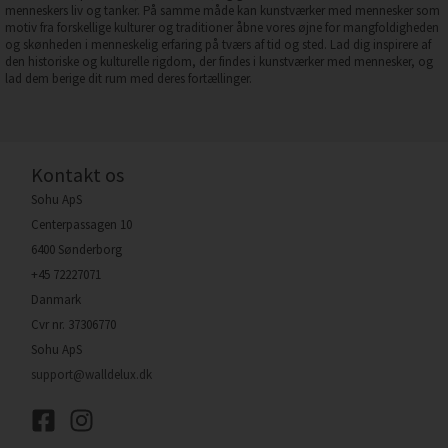
menneskers liv og tanker. På samme måde kan kunstværker med mennesker som
motiv fra forskellige kulturer og traditioner åbne vores øjne for mangfoldigheden
og skønheden i menneskelig erfaring på tværs af tid og sted. Lad dig inspirere af
den historiske og kulturelle rigdom, der findes i kunstværker med mennesker, og
lad dem berige dit rum med deres fortællinger.
Kontakt os
Sohu ApS
Centerpassagen 10
6400 Sønderborg
+45 72227071
Danmark
Cvr nr. 37306770
Sohu ApS
support@walldelux.dk