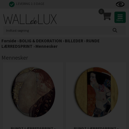
LEVERING 1-3 DAGE
0
Menu
Forside
›
BOLIG & DEKORATION
›
BILLEDER
›
RUNDE
LÆRREDSPRINT
›
Mennesker
Mennesker
RUNDT LÆRREDSPRINT -
RUNDT LÆRREDSPRINT -