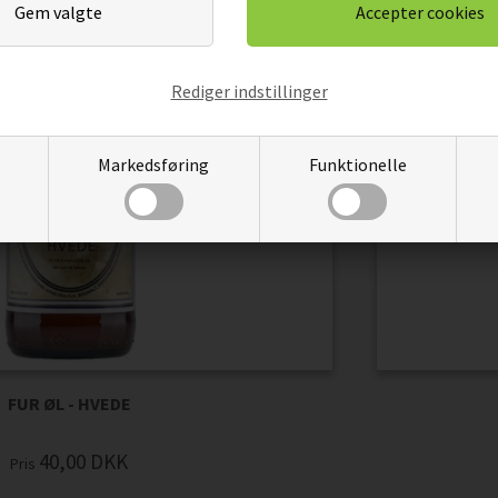
Rediger indstillinger
Markedsføring
Funktionelle
FUR ØL - HVEDE
40,00
DKK
Pris