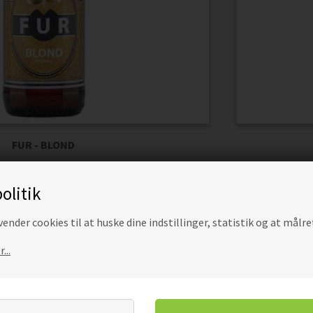
FUR - BLOND
40,00
DKK
Pris
olitik
ender cookies til at huske dine indstillinger, statistik og at målre
...