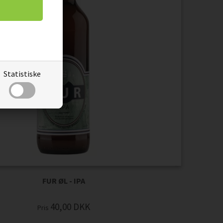
Statistiske
FUR ØL - IPA
40,00
DKK
Pris