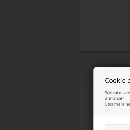
Cookie p
Websitet anv
annoncer.
Læs mere her