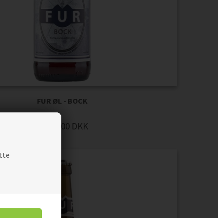
FUR ØL - BOCK
40,00
DKK
Pris
tte