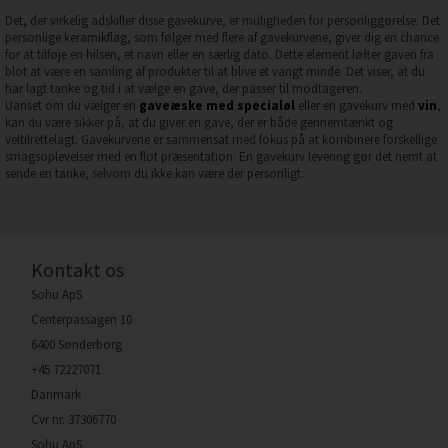
Det, der virkelig adskiller disse gavekurve, er muligheden for personliggørelse. Det
personlige keramikflag, som følger med flere af gavekurvene, giver dig en chance
for at tilføje en hilsen, et navn eller en særlig dato. Dette element løfter gaven fra
blot at være en samling af produkter til at blive et varigt minde. Det viser, at du
har lagt tanke og tid i at vælge en gave, der passer til modtageren.
Uanset om du vælger en
gaveæske med specialøl
eller en gavekurv med
vin
,
kan du være sikker på, at du giver en gave, der er både gennemtænkt og
veltilrettelagt. Gavekurvene er sammensat med fokus på at kombinere forskellige
smagsoplevelser med en flot præsentation. En gavekurv levering gør det nemt at
sende en tanke, selvom du ikke kan være der personligt.
Kontakt os
Sohu ApS
Centerpassagen 10
6400 Sønderborg
+45 72227071
Danmark
Cvr nr. 37306770
Sohu ApS