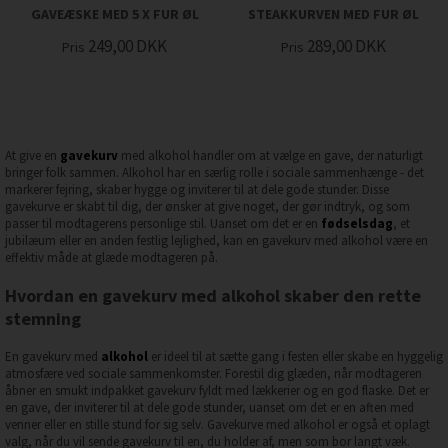
GAVEÆSKE MED 5 X FUR ØL
STEAKKURVEN MED FUR ØL
249,00
DKK
289,00
DKK
Pris
Pris
At give en
gavekurv
med alkohol handler om at vælge en gave, der naturligt
bringer folk sammen. Alkohol har en særlig rolle i sociale sammenhænge - det
markerer fejring, skaber hygge og inviterer til at dele gode stunder. Disse
gavekurve er skabt til dig, der ønsker at give noget, der gør indtryk, og som
passer til modtagerens personlige stil. Uanset om det er en
fødselsdag
, et
jubilæum eller en anden festlig lejlighed, kan en gavekurv med alkohol være en
effektiv måde at glæde modtageren på.
Hvordan en gavekurv med alkohol skaber den rette
stemning
En gavekurv med
alkohol
er ideel til at sætte gang i festen eller skabe en hyggelig
atmosfære ved sociale sammenkomster. Forestil dig glæden, når modtageren
åbner en smukt indpakket gavekurv fyldt med lækkerier og en god flaske. Det er
en gave, der inviterer til at dele gode stunder, uanset om det er en aften med
venner eller en stille stund for sig selv. Gavekurve med alkohol er også et oplagt
valg, når du vil sende gavekurv til en, du holder af, men som bor langt væk.