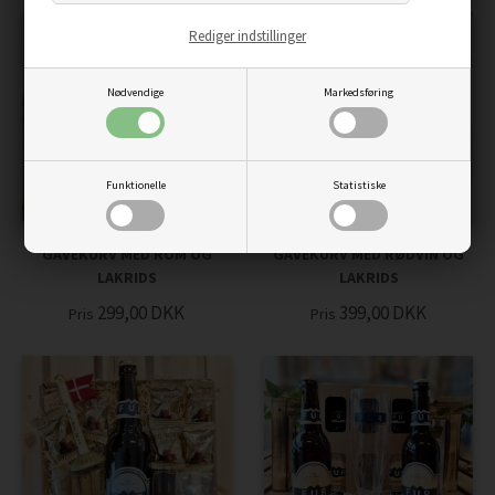
Rediger indstillinger
Nødvendige
Markedsføring
Funktionelle
Statistiske
GAVEKURV MED ROM OG
GAVEKURV MED RØDVIN OG
LAKRIDS
LAKRIDS
299,00
DKK
399,00
DKK
Pris
Pris