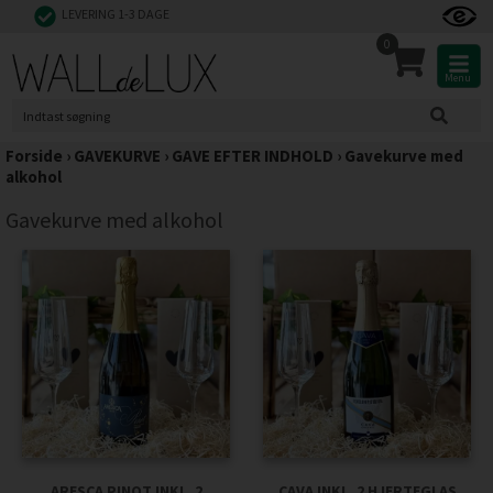
LEVERING 1-3 DAGE
0
Menu
Forside
›
GAVEKURVE
›
GAVE EFTER INDHOLD
›
Gavekurve med
alkohol
Gavekurve med alkohol
ARESCA PINOT INKL. 2
CAVA INKL. 2 HJERTEGLAS