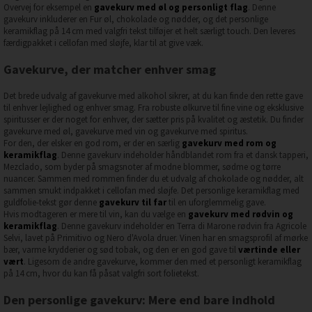
Overvej for eksempel en
gavekurv med øl og personligt flag
. Denne
gavekurv inkluderer en Fur øl, chokolade og nødder, og det personlige
keramikflag på 14 cm med valgfri tekst tilføjer et helt særligt touch. Den leveres
færdigpakket i cellofan med sløjfe, klar til at give væk.
Gavekurve, der matcher enhver smag
Det brede udvalg af gavekurve med alkohol sikrer, at du kan finde den rette gave
til enhver lejlighed og enhver smag. Fra robuste ølkurve til fine vine og eksklusive
spiritusser er der noget for enhver, der sætter pris på kvalitet og æstetik. Du finder
gavekurve med øl, gavekurve med vin og gavekurve med spiritus.
For den, der elsker en god rom, er der en særlig
gavekurv med rom og
keramikflag
. Denne gavekurv indeholder håndblandet rom fra et dansk tapperi,
Mezclado, som byder på smagsnoter af modne blommer, sødme og tørre
nuancer. Sammen med rommen finder du et udvalg af chokolade og nødder, alt
sammen smukt indpakket i cellofan med sløjfe. Det personlige keramikflag med
guldfolie-tekst gør denne
gavekurv til far
til en uforglemmelig gave.
Hvis modtageren er mere til vin, kan du vælge en
gavekurv med rødvin og
keramikflag
. Denne gavekurv indeholder en Terra di Marone rødvin fra Agricole
Selvi, lavet på Primitivo og Nero d'Avola druer. Vinen har en smagsprofil af mørke
bær, varme krydderier og sød tobak, og den er en god gave til
værtinde eller
vært
. Ligesom de andre gavekurve, kommer den med et personligt keramikflag
på 14 cm, hvor du kan få påsat valgfri sort folietekst.
Den personlige gavekurv: Mere end bare indhold