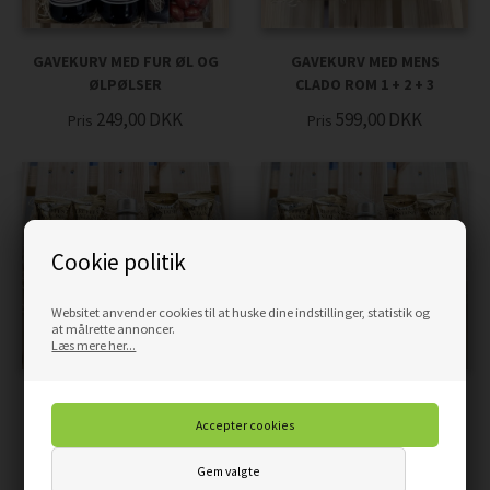
GAVEKURV MED FUR ØL OG
GAVEKURV MED MENS
ØLPØLSER
CLADO ROM 1 + 2 + 3
249,00
DKK
599,00
DKK
Pris
Pris
Cookie politik
Websitet anvender cookies til at huske dine indstillinger, statistik og
at målrette annoncer.
Læs mere her...
GAVEKURV MED ROM OG
GAVEKURV MED ROM OG
LAKRIDS
LAKRIDS
299,00
DKK
299,00
DKK
Pris
Pris