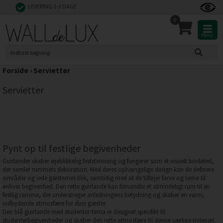
LEVERING 1-3 DAGE
0
Menu
Forside
›
Servietter
Servietter
Pynt op til festlige begivenheder
Guirlander skaber øjeblikkelig feststemning og fungerer som et visuelt bindeled,
der samler rummets dekoration. Med deres ophængelige design kan de definere
områder og lede gæsternes blik, samtidig med at de tilføjer farve og tema til
enhver begivenhed. Den rette guirlande kan forvandle et almindeligt rum til en
festlig ramme, der understreger anledningens betydning og skaber en varm,
indbydende atmosfære for dine gæster.
Den blå guirlande med studenter-tema er designet specifikt til
studenterbegivenheder og skaber den rette atmosfære til denne særlige milepæl.