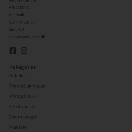
6400 Sønderborg
+45 72227071
Danmark
Cvr nr. 37306770
Sohu ApS
support@walldelux.dk
Kategorier
Billeder
Print på akrylglas
Print på kork
Fototapeter
Skærmvægge
Plakater