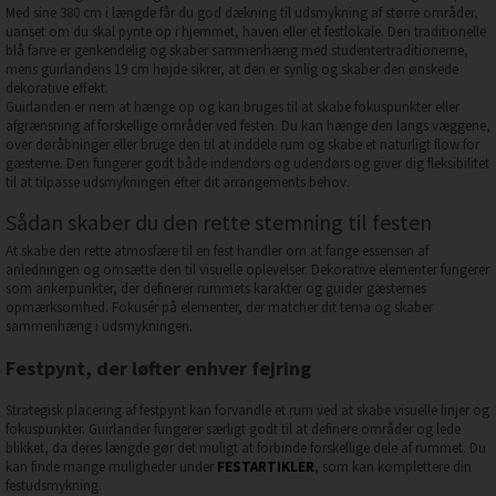
Med sine 380 cm i længde får du god dækning til udsmykning af større områder,
uanset om du skal pynte op i hjemmet, haven eller et festlokale. Den traditionelle
blå farve er genkendelig og skaber sammenhæng med studentertraditionerne,
mens guirlandens 19 cm højde sikrer, at den er synlig og skaber den ønskede
dekorative effekt.
Guirlanden er nem at hænge op og kan bruges til at skabe fokuspunkter eller
afgrænsning af forskellige områder ved festen. Du kan hænge den langs væggene,
over døråbninger eller bruge den til at inddele rum og skabe et naturligt flow for
gæsterne. Den fungerer godt både indendørs og udendørs og giver dig fleksibilitet
til at tilpasse udsmykningen efter dit arrangements behov.
Sådan skaber du den rette stemning til festen
At skabe den rette atmosfære til en fest handler om at fange essensen af
anledningen og omsætte den til visuelle oplevelser. Dekorative elementer fungerer
som ankerpunkter, der definerer rummets karakter og guider gæsternes
opmærksomhed. Fokusér på elementer, der matcher dit tema og skaber
sammenhæng i udsmykningen.
Festpynt, der løfter enhver fejring
Strategisk placering af festpynt kan forvandle et rum ved at skabe visuelle linjer og
fokuspunkter. Guirlander fungerer særligt godt til at definere områder og lede
blikket, da deres længde gør det muligt at forbinde forskellige dele af rummet. Du
kan finde mange muligheder under
FESTARTIKLER
, som kan komplettere din
festudsmykning.