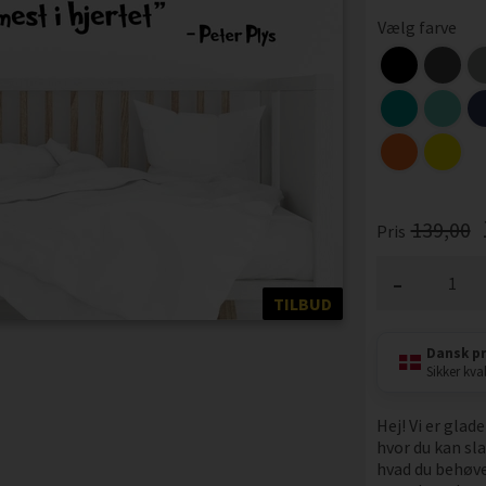
Vælg farve
139,00
Pris
-
TILBUD
Dansk p
Sikker kval
Hej! Vi er glad
hvor du kan sla
hvad du behøver