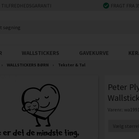
 TILFREDHEDSGARANTI
FRAGT FRA 3
R
WALLSTICKERS
GAVEKURVE
KER
›
WALLSTICKERS BØRN
›
Tekster & Tal
Peter Ply
Wallstic
Varenr.:
wa199