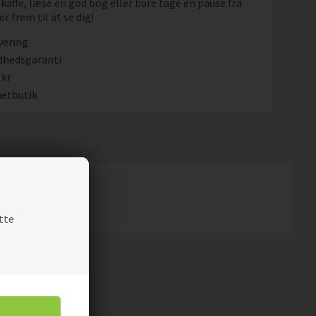
kaffe, læse en god bog eller bare tage en pause fra
r frem til at se dig!
vering
dhedsgaranti
 kr
etbutik
tte
kter