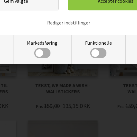
Rediger indstillinger
Markedsføring
Funktionelle
 TIL
TEKST, WE MADE A WISH -
TEKST,
KERS
WALLSTICKERS
WAL
DKK
159,00
135,15
DKK
159,
Pris
Pris