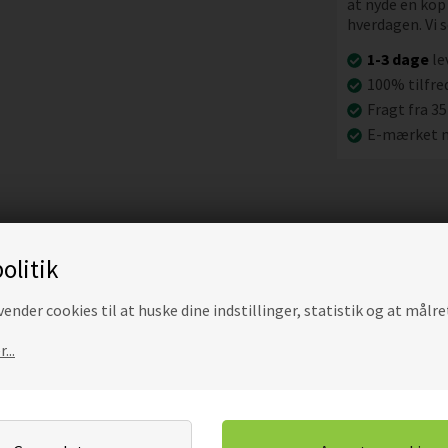
at nyde en kop 
hverdagen. Vi se
1-3 dage
le
100% tilfre
Fragt fra 35
E-mærket n
olitik
ender cookies til at huske dine indstillinger, statistik og at målre
...
Alternative produ