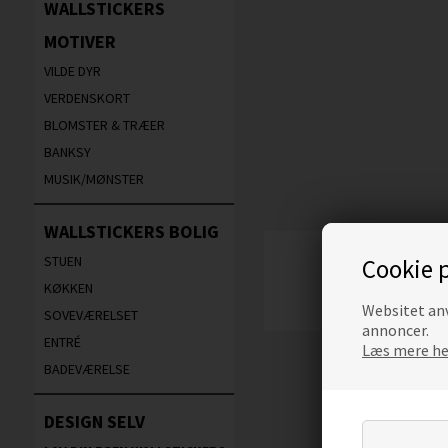
WALLSTICKERS
MOTIVER
VILDE DYR
VERDENSKORT
BLOMSTER & TRÆER
BANKSY
MUSIK/MØNSTER
WALLSTICKERS BOLIG
STUEN
Cookie p
KØKKEN
Websitet anv
SOVEVÆRELSET
annoncer.
ENTRÉ
Læs mere her
BADEVÆRELSE
DESIGN SELV