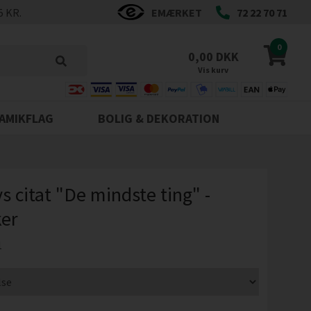
5 KR.
EMÆRKET
72 22 70 71
0
0,00 DKK
Vis kurv
AMIKFLAG
BOLIG & DEKORATION
s citat "De mindste ting" -
ker
1