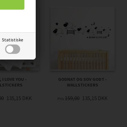
Statistiske
 I LOVE YOU -
GODNAT OG SOV GODT -
LSTICKERS
WALLSTICKERS
00
135,15
DKK
159,00
135,15
DKK
Pris