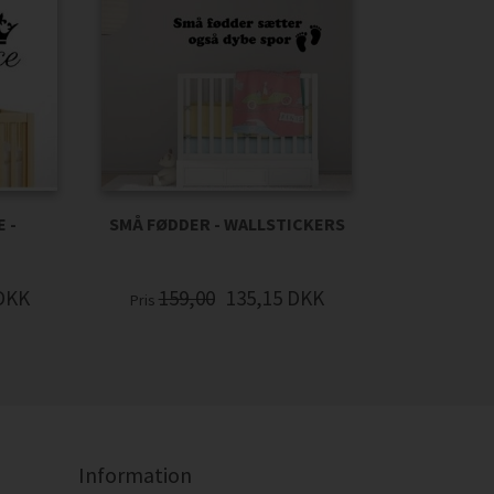
 -
SMÅ FØDDER - WALLSTICKERS
DKK
159,00
135,15
DKK
Pris
Information