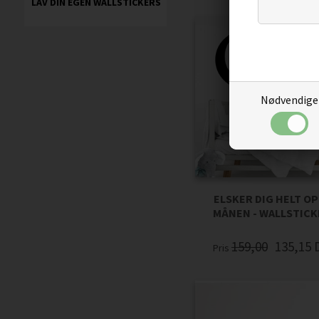
LAV DIN EGEN WALLSTICKERS
Nødvendige
ELSKER DIG HELT OP
MÅNEN - WALLSTIC
159,00
135,15
Pris